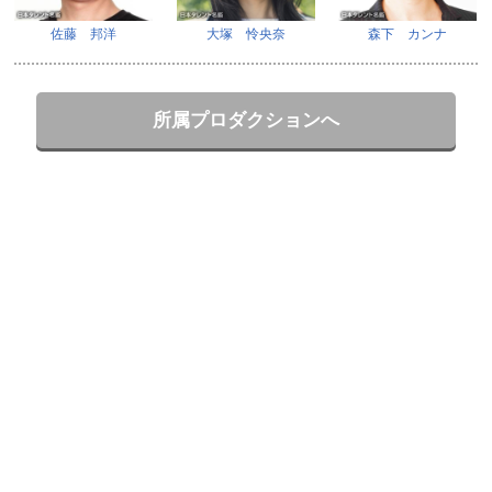
佐藤 邦洋
大塚 怜央奈
森下 カンナ
所属プロダクションへ