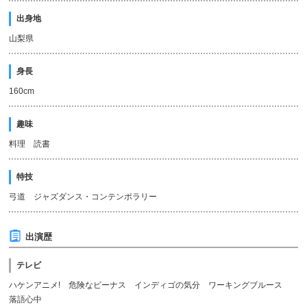
出身地
山梨県
身長
160cm
趣味
料理 読書
特技
弓道 ジャズダンス・コンテンポラリー
出演歴
テレビ
ハケンアニメ! 危険なビーナス インディゴの気分 ワーキングブルース
落語心中