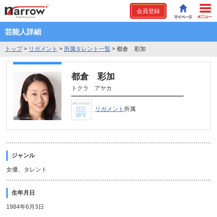
会員登録
芸能人詳細
トップ
>
リガメント
>
所属タレント一覧
>
都倉 彩加
都倉 彩加
トクラ アヤカ
リガメント
所属
ジャンル
女優、タレント
生年月日
1984年6月3日