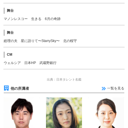
舞台
マノンレスコー 生きる 6月の奇跡
舞台
総理の夫 星に語りて〜StarrySky〜 北の桜守
CM
ウェルシア 日本HP 武蔵野銀行
出典：日本タレント名鑑
他の所属者
一覧を見る