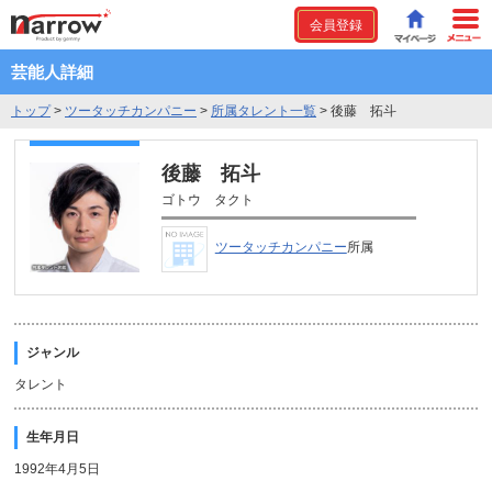
会員登録
芸能人詳細
トップ
>
ツータッチカンパニー
>
所属タレント一覧
>
後藤 拓斗
後藤 拓斗
ゴトウ タクト
ツータッチカンパニー
所属
ジャンル
タレント
生年月日
1992年4月5日