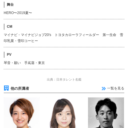
舞台
HERO〜2019夏〜
CM
マイナビ・マイナビジョブ20's トヨタカローラフィールダー 第一生命 雪
印乳業・雪印コーヒー
PV
琴音・願い 手嶌葵・東京
出典：日本タレント名鑑
他の所属者
一覧を見る