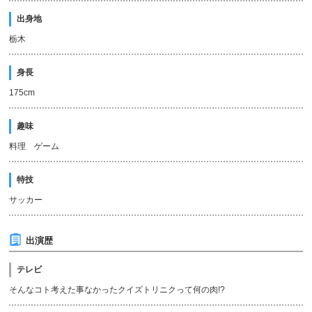
出身地
栃木
身長
175cm
趣味
料理 ゲーム
特技
サッカー
出演歴
テレビ
そんなコト考えた事なかったクイズトリニクって何の肉!?