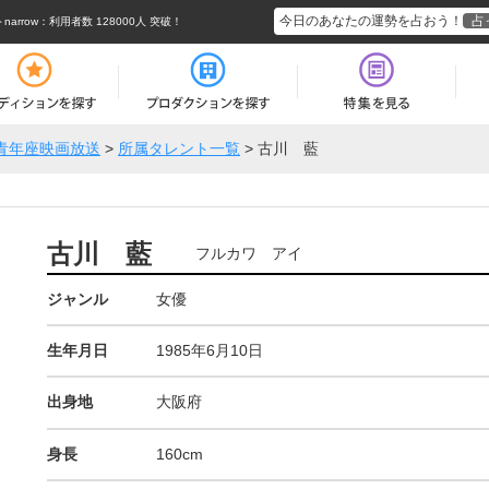
今日のあなたの運勢を占おう！
占
rrow
：利用者数 128000人 突破！
青年座映画放送
>
所属タレント一覧
>
古川 藍
古川 藍
フルカワ アイ
ジャンル
女優
生年月日
1985年6月10日
出身地
大阪府
身長
160cm