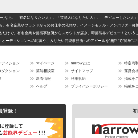
(ナロー)なら、「有名になりたい人」、「芸能人になりたい人」、「デビューしたい
も、有名企業やブランドからのお仕事の依頼や、イメージモデル・アンバサダー募
るだけで、有名企業や芸能事務所からスカウトが届き、即芸能界デビュー！という
・オーディションへの応募や、入りたい芸能事務所へのアピールを"無料"で"簡単"に
ーディション
マイページ
narrowとは
特定商
ロダクション
芸能相談室
サイトマップ
運営会
集
新着情報
利用規約
掲載を
ヘルプ
プライバシーポリシー
掲載を
員登録！
初