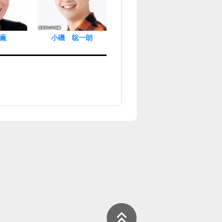
薫
小磯 聡一朗