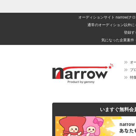
オーディションサイト narrow
通常のオーディション以外に
登録す
気になった企業案件
オ
プ
特
いますぐ無料会