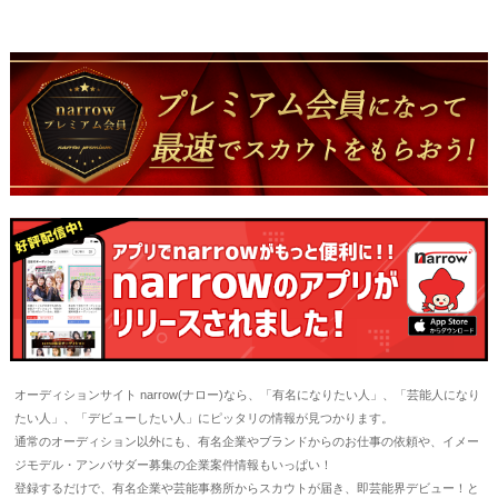
オーディションサイト narrow(ナロー)なら、「有名になりたい人」、「芸能人になり
たい人」、「デビューしたい人」にピッタリの情報が見つかります。
通常のオーディション以外にも、有名企業やブランドからのお仕事の依頼や、イメー
ジモデル・アンバサダー募集の企業案件情報もいっぱい！
登録するだけで、有名企業や芸能事務所からスカウトが届き、即芸能界デビュー！と