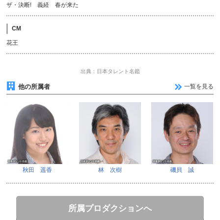
ザ・決断! 義経 春が来た
CM
花王
出典：日本タレント名鑑
他の所属者
一覧を見る
秋田 遥香
林 次樹
磯貝 誠
所属プロダクションへ