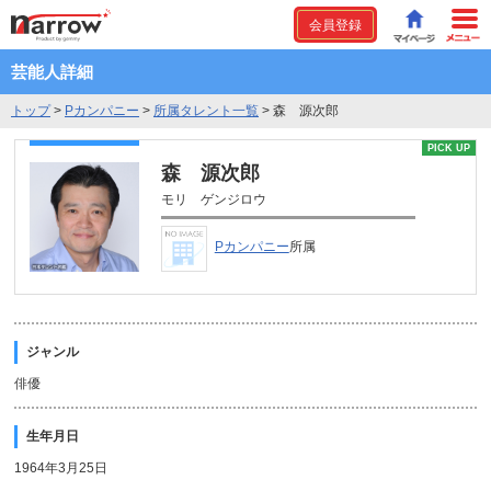
会員登録
芸能人詳細
トップ
>
Pカンパニー
>
所属タレント一覧
>
森 源次郎
PICK UP
森 源次郎
モリ ゲンジロウ
Pカンパニー
所属
ジャンル
俳優
生年月日
1964年3月25日