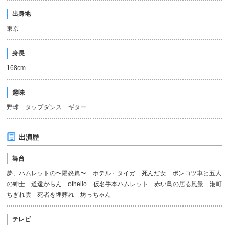
出身地
東京
身長
168cm
趣味
野球 タップダンス ギター
出演歴
舞台
夢、ハムレットの〜陽炎篇〜 ホテル・タイガ 死んだ女 ポンコツ車と五人
の紳士 道遠からん othello 仮名手本ハムレット 赤い鳥の居る風景 港町
ちぎれ雲 死者を埋葬れ 坊っちゃん
テレビ