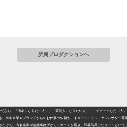
所属プロダクションへ
(ナロー)なら、「有名になりたい人」、「芸能人になりたい人」、「デビューしたい
も、有名企業やブランドからのお仕事の依頼や、イメージモデル・アンバサダー募
るだけで、有名企業や芸能事務所からスカウトが届き、即芸能界デビュー！という