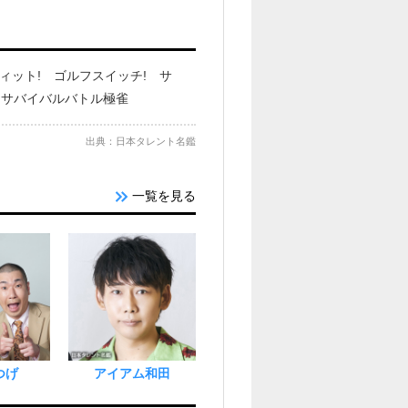
ヴィット! ゴルフスイッチ! サ
!サバイバルバトル極雀
出典：日本タレント名鑑
一覧を見る
つげ
アイアム和田