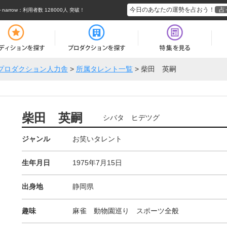
今日のあなたの運勢を占おう！
占
rrow
：利用者数 128000人 突破！
プロダクション人力舎
>
所属タレント一覧
>
柴田 英嗣
柴田 英嗣
シバタ ヒデツグ
ジャンル
お笑いタレント
生年月日
1975年7月15日
出身地
静岡県
趣味
麻雀 動物園巡り スポーツ全般