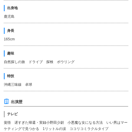
出身地
鹿児島
身長
165cm
趣味
自然探しの旅 ドライブ 探検 ボウリング
特技
沖縄三味線 卓球
出演歴
テレビ
覚悟 遅すぎた帰還・実録小野田少尉 小悪魔な女になる方法 いい男はマー
ケティングで見つかる 1リットルの涙 ココリコミラクルタイプ