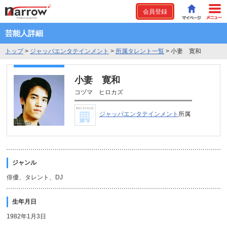
会員登録
芸能人詳細
トップ
>
ジャッパエンタテインメント
>
所属タレント一覧
>
小妻 寛和
小妻 寛和
コヅマ ヒロカズ
ジャッパエンタテインメント
所属
ジャンル
俳優、タレント、DJ
生年月日
1982年1月3日