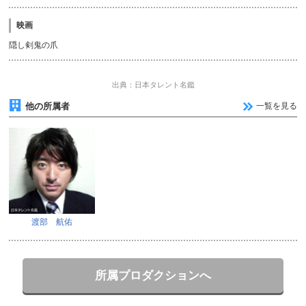
映画
隠し剣鬼の爪
出典：日本タレント名鑑
他の所属者
一覧を見る
渡部 航佑
所属プロダクションへ