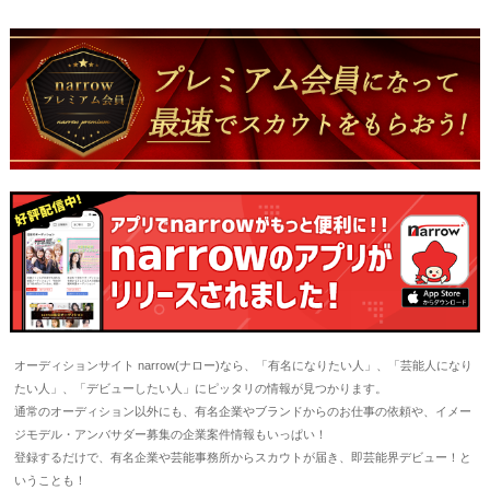
オーディションサイト narrow(ナロー)なら、「有名になりたい人」、「芸能人になり
たい人」、「デビューしたい人」にピッタリの情報が見つかります。
通常のオーディション以外にも、有名企業やブランドからのお仕事の依頼や、イメー
ジモデル・アンバサダー募集の企業案件情報もいっぱい！
登録するだけで、有名企業や芸能事務所からスカウトが届き、即芸能界デビュー！と
いうことも！