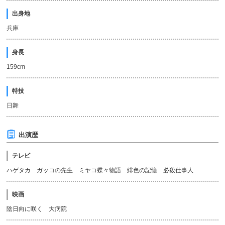
出身地
兵庫
身長
159cm
特技
日舞
出演歴
テレビ
ハゲタカ ガッコの先生 ミヤコ蝶々物語 緋色の記憶 必殺仕事人
映画
陰日向に咲く 大病院