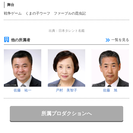
舞台
戦争ゲーム くまの子ウーフ ファーブルの昆虫記
出典：日本タレント名鑑
他の所属者
一覧を見る
佐藤 祐一
戸村 美智子
佐藤 旭
所属プロダクションへ