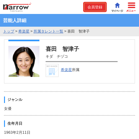
会員登録
芸能人詳細
トップ
>
希楽星
>
所属タレント一覧
>
喜田 智津子
喜田 智津子
キダ チヅコ
希楽星
所属
ジャンル
女優
生年月日
1963年2月11日