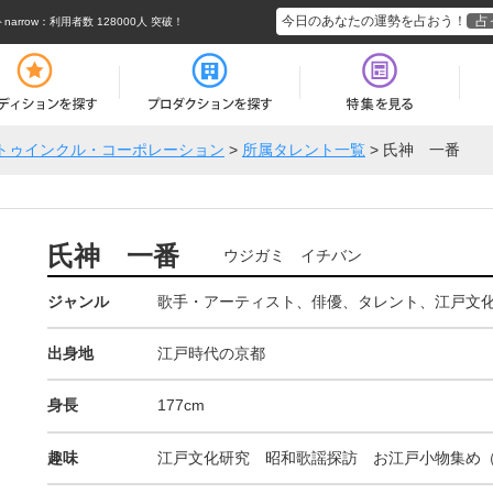
今日のあなたの運勢を占おう！
占
rrow
：利用者数 128000人 突破！
トゥインクル・コーポレーション
>
所属タレント一覧
>
氏神 一番
氏神 一番
ウジガミ イチバン
ジャンル
歌手・アーティスト、俳優、タレント、江戸文
出身地
江戸時代の京都
身長
177cm
趣味
江戸文化研究 昭和歌謡探訪 お江戸小物集め