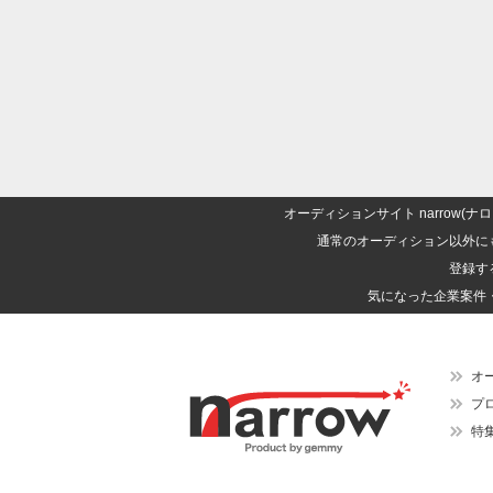
オーディションサイト narrow
通常のオーディション以外に
登録す
気になった企業案件
オ
プ
特