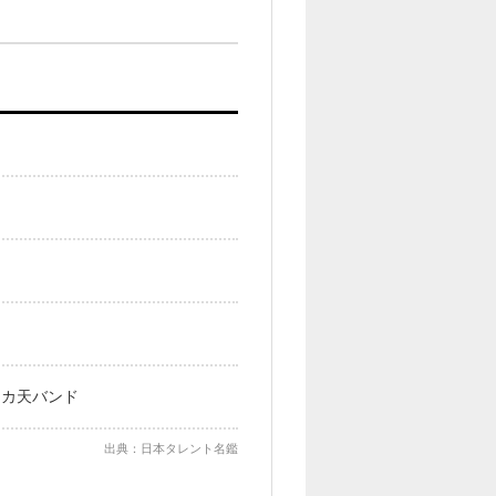
イカ天バンド
出典：日本タレント名鑑