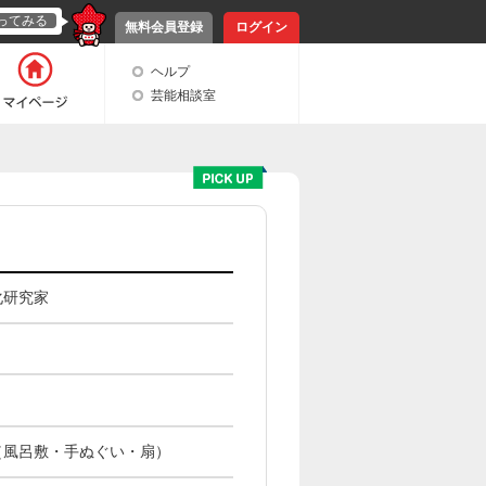
ってみる
無料会員登録
ログイン
ヘルプ
芸能相談室
化研究家
（風呂敷・手ぬぐい・扇）