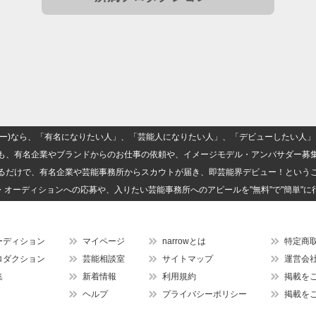
(ナロー)なら、「有名になりたい人」、「芸能人になりたい人」、「デビューしたい
も、有名企業やブランドからのお仕事の依頼や、イメージモデル・アンバサダー募
るだけで、有名企業や芸能事務所からスカウトが届き、即芸能界デビュー！という
・オーディションへの応募や、入りたい芸能事務所へのアピールを"無料"で"簡単"に
ーディション
マイページ
narrowとは
特定商
ロダクション
芸能相談室
サイトマップ
運営会
集
新着情報
利用規約
掲載を
ヘルプ
プライバシーポリシー
掲載を