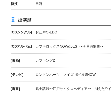
特技
日舞
出演歴
[CDシングル]
お江戸O-EDO
[CDアルバム]
カブキロックスNOW&BEST〜今昔詩歌集〜
[映画]
カブキングZ
[テレビ]
ロンドンハーツ クイズ!脳ベルSHOW
[著書]
武士語録〜江戸サイクロペディア〜 消えた!?