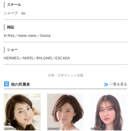
スチール
シャープ au
雑誌
In Red／marie claire／Grazia
ショー
HERMES／AKRIS／BVLGARI／ESCADA
出典：日本タレント名鑑
他の所属者
一覧を見る