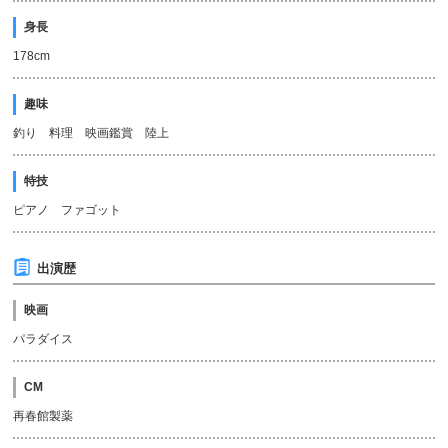
身長
178cm
趣味
釣り 料理 映画鑑賞 陸上
特技
ピアノ ファゴット
出演歴
映画
パラダイス
CM
再春館製薬