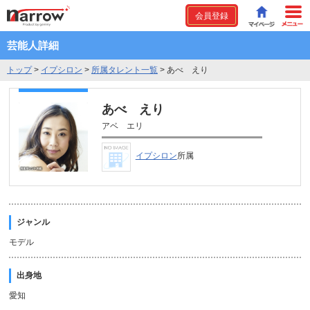
会員登録
芸能人詳細
トップ
>
イプシロン
>
所属タレント一覧
>
あべ えり
あべ えり
アベ エリ
イプシロン
所属
ジャンル
モデル
出身地
愛知