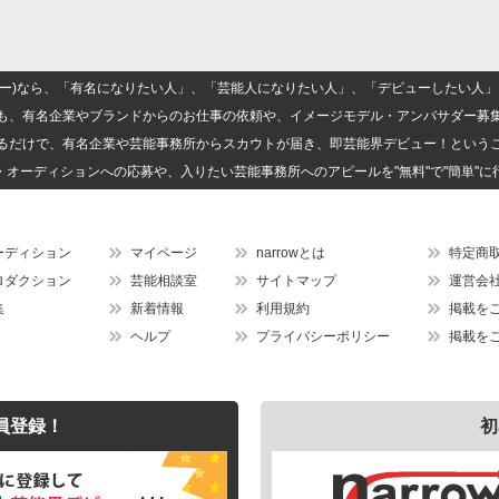
(ナロー)なら、「有名になりたい人」、「芸能人になりたい人」、「デビューしたい
も、有名企業やブランドからのお仕事の依頼や、イメージモデル・アンバサダー募
るだけで、有名企業や芸能事務所からスカウトが届き、即芸能界デビュー！という
・オーディションへの応募や、入りたい芸能事務所へのアピールを"無料"で"簡単"に
ーディション
マイページ
narrowとは
特定商
ロダクション
芸能相談室
サイトマップ
運営会
集
新着情報
利用規約
掲載を
ヘルプ
プライバシーポリシー
掲載を
員登録！
初