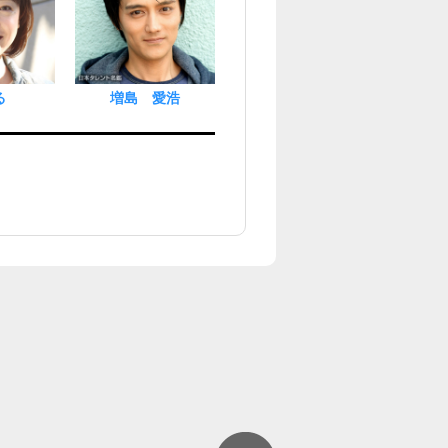
る
増島 愛浩