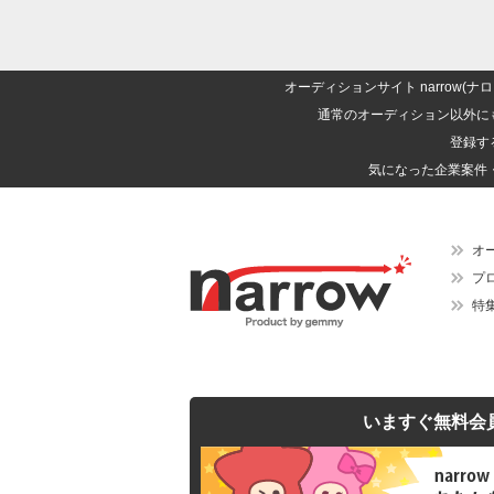
オーディションサイト narrow
通常のオーディション以外に
登録す
気になった企業案件
オ
プ
特
いますぐ無料会