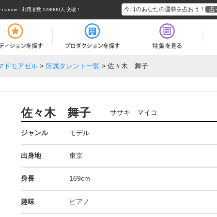
今日のあなたの運勢を占おう！
占
rrow
：利用者数 128000人 突破！
マドモアゼル
>
所属タレント一覧
>
佐々木 舞子
佐々木 舞子
ササキ マイコ
ジャンル
モデル
出身地
東京
身長
169cm
趣味
ピアノ