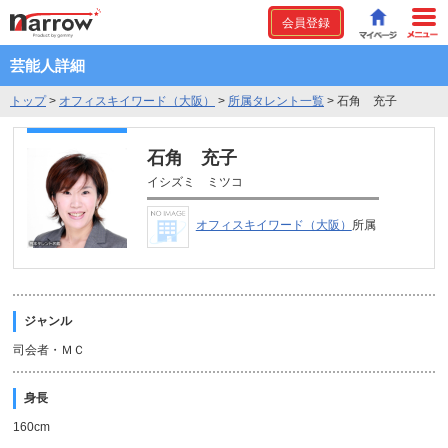
会員登録
芸能人詳細
トップ
>
オフィスキイワード（大阪）
>
所属タレント一覧
>
石角 充子
石角 充子
イシズミ ミツコ
オフィスキイワード（大阪）
所属
ジャンル
司会者・ＭＣ
身長
160cm