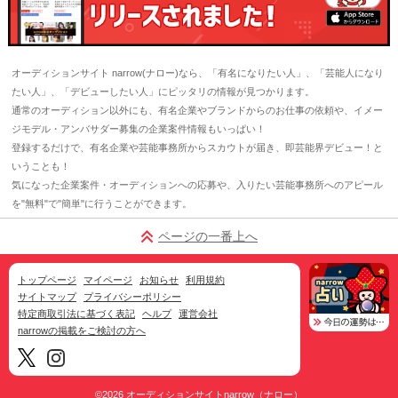
オーディションサイト narrow(ナロー)なら、「有名になりたい人」、「芸能人になり
たい人」、「デビューしたい人」にピッタリの情報が見つかります。
通常のオーディション以外にも、有名企業やブランドからのお仕事の依頼や、イメー
ジモデル・アンバサダー募集の企業案件情報もいっぱい！
登録するだけで、有名企業や芸能事務所からスカウトが届き、即芸能界デビュー！と
いうことも！
気になった企業案件・オーディションへの応募や、入りたい芸能事務所へのアピール
を"無料"で"簡単"に行うことができます。
ページの一番上へ
トップページ
マイページ
お知らせ
利用規約
サイトマップ
プライバシーポリシー
特定商取引法に基づく表記
ヘルプ
運営会社
narrowの掲載をご検討の方へ
©2026
オーディションサイトnarrow（ナロー）