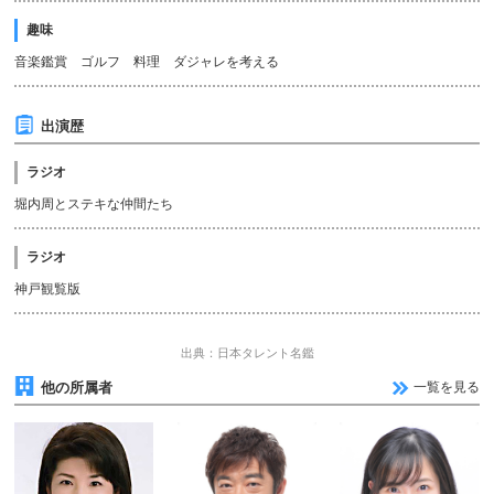
趣味
音楽鑑賞 ゴルフ 料理 ダジャレを考える
出演歴
ラジオ
堀内周とステキな仲間たち
ラジオ
神戸観覧版
出典：日本タレント名鑑
他の所属者
一覧を見る