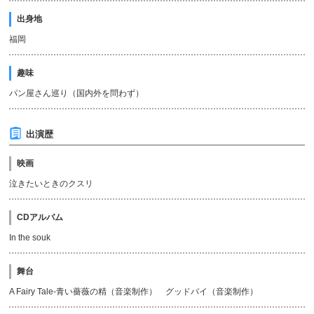
出身地
福岡
趣味
パン屋さん巡り（国内外を問わず）
出演歴
映画
泣きたいときのクスリ
CDアルバム
In the souk
舞台
A Fairy Tale-青い薔薇の精（音楽制作） グッドバイ（音楽制作）