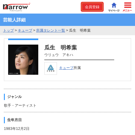
会員登録
芸能人詳細
トップ
>
キューブ
>
所属タレント一覧
>
瓜生 明希葉
瓜生 明希葉
ウリュウ アキハ
キューブ
所属
ジャンル
歌手・アーティスト
生年月日
1983年12月2日