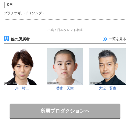
CM
プラチナギルド（ソング）
出典：日本タレント名鑑
他の所属者
一覧を見る
岸 祐二
番家 天嵩
大澄 賢也
所属プロダクションへ