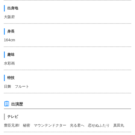
出身地
大阪府
身長
164cm
趣味
水彩画
特技
日舞 フルート
出演歴
テレビ
豊臣兄弟! 秘密 マウンテンドクター 光る君へ 恋せぬふたり 真田丸