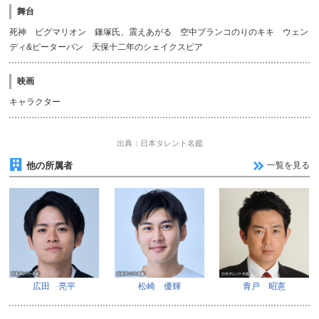
舞台
死神 ピグマリオン 鎌塚氏、震えあがる 空中ブランコのりのキキ ウェン
ディ&ピーターパン 天保十二年のシェイクスピア
映画
キャラクター
出典：日本タレント名鑑
他の所属者
一覧を見る
広田 亮平
松崎 優輝
青戸 昭憲