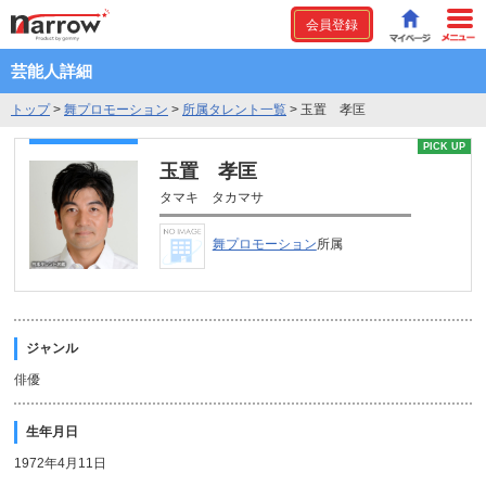
会員登録
芸能人詳細
トップ
>
舞プロモーション
>
所属タレント一覧
>
玉置 孝匡
PICK UP
玉置 孝匡
タマキ タカマサ
舞プロモーション
所属
ジャンル
俳優
生年月日
1972年4月11日