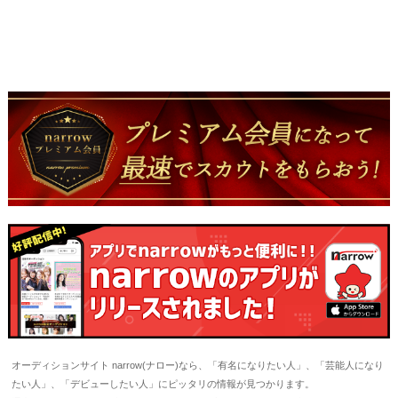
オーディションサイト narrow(ナロー)なら、「有名になりたい人」、「芸能人になり
たい人」、「デビューしたい人」にピッタリの情報が見つかります。