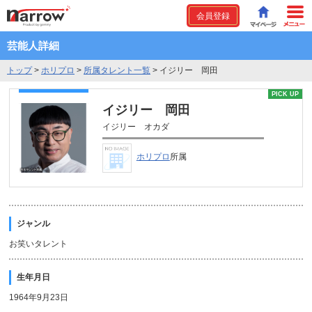
会員登録
芸能人詳細
トップ
>
ホリプロ
>
所属タレント一覧
>
イジリー 岡田
PICK UP
イジリー 岡田
イジリー オカダ
ホリプロ
所属
ジャンル
お笑いタレント
生年月日
1964年9月23日