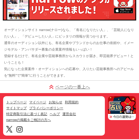
オーディションサイト narrow(ナロー)なら、「有名になりたい人」、「芸能人になり
たい人」、「デビューしたい人」にピッタリの情報が見つかります。
通常のオーディション以外にも、有名企業やブランドからのお仕事の依頼や、イメー
ジモデル・アンバサダー募集の企業案件情報もいっぱい！
登録するだけで、有名企業や芸能事務所からスカウトが届き、即芸能界デビュー！と
いうことも！
気になった企業案件・オーディションへの応募や、入りたい芸能事務所へのアピール
を"無料"で"簡単"に行うことができます。
ページの一番上へ
トップページ
マイページ
お知らせ
利用規約
サイトマップ
プライバシーポリシー
特定商取引法に基づく表記
ヘルプ
運営会社
narrowの掲載をご検討の方へ