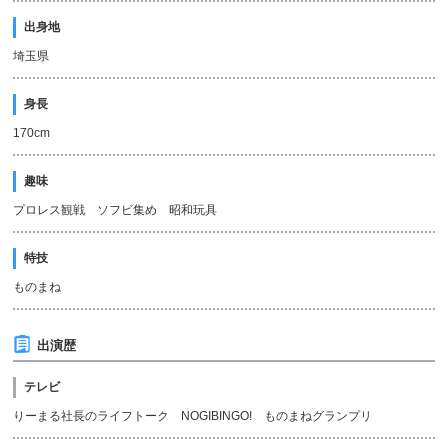
出身地
埼玉県
身長
170cm
趣味
プロレス観戦 ソフビ集め 昭和玩具
特技
ものまね
出演歴
テレビ
りーまる社長のライフトーク NOGIBINGO! ものまねグランプリ