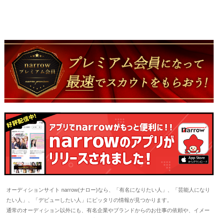
オーディションサイト narrow(ナロー)なら、「有名になりたい人」、「芸能人になり
たい人」、「デビューしたい人」にピッタリの情報が見つかります。
通常のオーディション以外にも、有名企業やブランドからのお仕事の依頼や、イメー