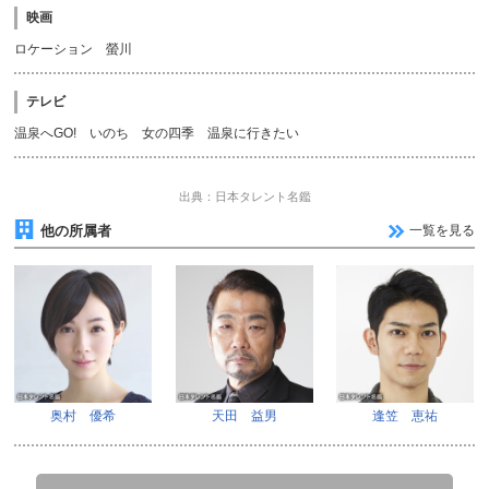
映画
ロケーション 螢川
テレビ
温泉へGO! いのち 女の四季 温泉に行きたい
出典：日本タレント名鑑
他の所属者
一覧を見る
奥村 優希
天田 益男
逢笠 恵祐