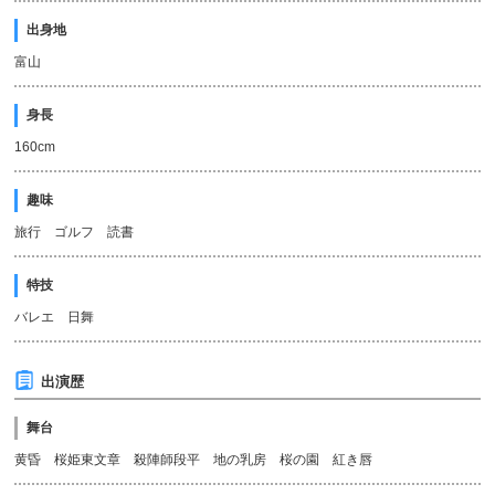
出身地
富山
身長
160cm
趣味
旅行 ゴルフ 読書
特技
バレエ 日舞
出演歴
舞台
黄昏 桜姫東文章 殺陣師段平 地の乳房 桜の園 紅き唇