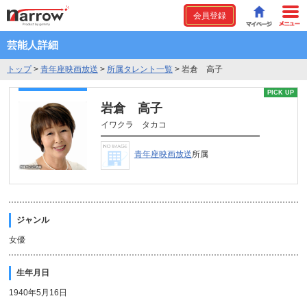
会員登録
芸能人詳細
トップ
>
青年座映画放送
>
所属タレント一覧
>
岩倉 高子
PICK UP
岩倉 高子
イワクラ タカコ
青年座映画放送
所属
ジャンル
女優
生年月日
1940年5月16日