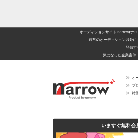
オーディションサイト narrow
通常のオーディション以外に
登録す
気になった企業案件
オ
プ
特
いますぐ無料会