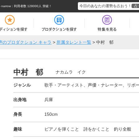
今日のあなたの運勢を占おう！
占
rrow
：利用者数 128000人 突破！
声のプロダクション キャラ
>
所属タレント一覧
>
中村 郁
中村 郁
ナカムラ イク
ジャンル
歌手・アーティスト、声優・ナレーター、リポ
出身地
兵庫
身長
150cm
趣味
ピアノを弾くこと 詩をかくこと 釣り全般