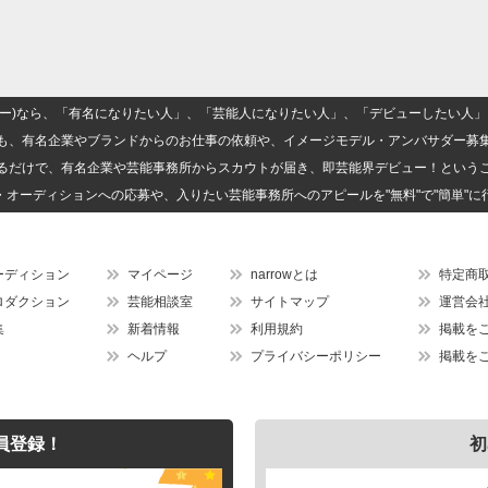
(ナロー)なら、「有名になりたい人」、「芸能人になりたい人」、「デビューしたい
も、有名企業やブランドからのお仕事の依頼や、イメージモデル・アンバサダー募
るだけで、有名企業や芸能事務所からスカウトが届き、即芸能界デビュー！という
・オーディションへの応募や、入りたい芸能事務所へのアピールを"無料"で"簡単"に
ーディション
マイページ
narrowとは
特定商
ロダクション
芸能相談室
サイトマップ
運営会
集
新着情報
利用規約
掲載を
ヘルプ
プライバシーポリシー
掲載を
員登録！
初