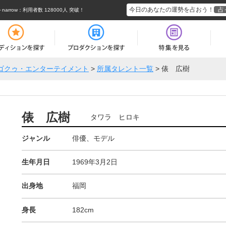
今日のあなたの運勢を占おう！
占
rrow
：利用者数 128000人 突破！
ゴクゥ・エンターテイメント
>
所属タレント一覧
>
俵 広樹
俵 広樹
タワラ ヒロキ
ジャンル
俳優、モデル
生年月日
1969年3月2日
出身地
福岡
身長
182cm