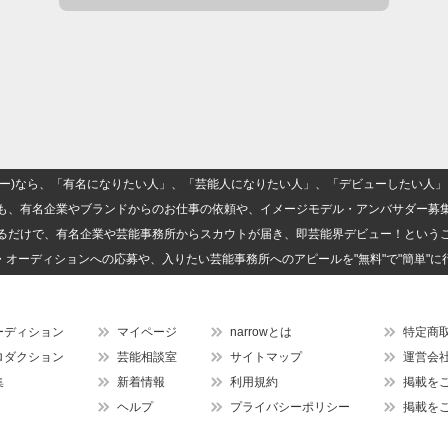
(ナロー)なら、「有名になりたい人」、「芸能人になりたい人」、「デビューしたい
も、有名企業やブランドからのお仕事の依頼や、イメージモデル・アンバサダー募
るだけで、有名企業や芸能事務所からスカウトが届き、即芸能界デビュー！という
・オーディションへの応募や、入りたい芸能事務所へのアピールを"無料"で"簡単"に
ーディション
マイページ
narrowとは
特定商
ロダクション
芸能相談室
サイトマップ
運営会
集
新着情報
利用規約
掲載を
ヘルプ
プライバシーポリシー
掲載を