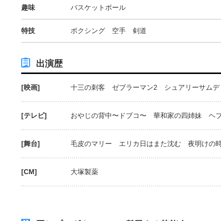
趣味
バスケットボール
特技
ボクシング 空手 剣道
出演歴
[映画]
十三の刺客 ゼブラーマン2 シュアリーサムデ
[テレビ]
おやじの背中〜ドブコ〜 華和家の四姉妹 ヘ
[舞台]
毛皮のマリー エリカ日はまた沈む 夜明けの
[CM]
大塚製薬