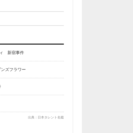
ィ 新宿事件
ブンズフラワー
時
出典：日本タレント名鑑