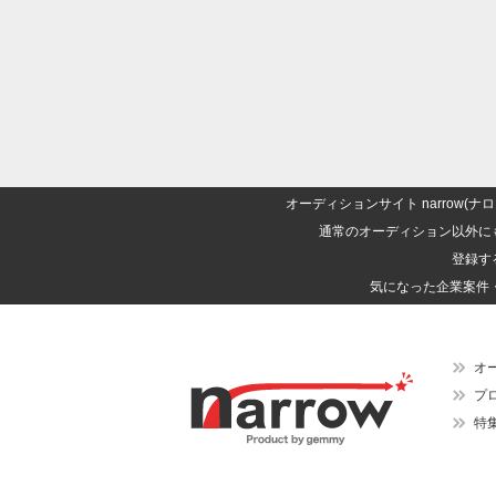
オーディションサイト narrow
通常のオーディション以外に
登録す
気になった企業案件
オ
プ
特