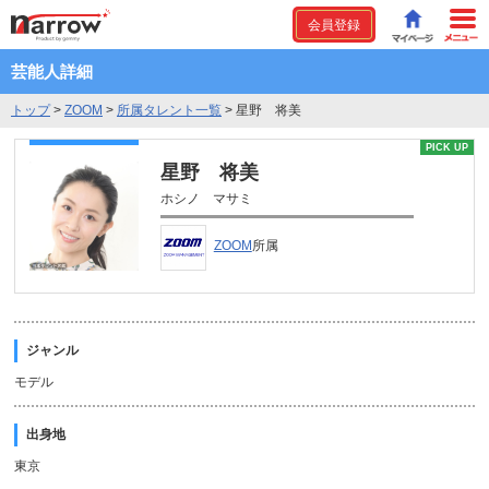
会員登録
芸能人詳細
トップ
>
ZOOM
>
所属タレント一覧
>
星野 将美
PICK UP
星野 将美
ホシノ マサミ
ZOOM
所属
ジャンル
モデル
出身地
東京