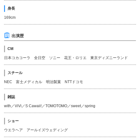
身長
169cm
出演歴
CM
日本コカコーラ 全日空 ソニー 花王・ロリエ 東京ディズニーランド
スチール
NEC 富士メディカル 明治製菓 NTTドコモ
雑誌
with／ViVi／S Cawaii!／TOMOTOMO／sweet／spring
ショー
ウエラヘア アールイズウェディング