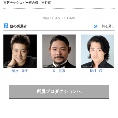
東芝テックコピー複合機 吉野家
出典：日本タレント名鑑
他の所属者
一覧を見る
清水 隆伍
泉 拓真
松村 曜生
所属プロダクションへ