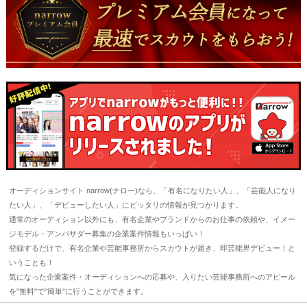
オーディションサイト narrow(ナロー)なら、「有名になりたい人」、「芸能人になり
たい人」、「デビューしたい人」にピッタリの情報が見つかります。
通常のオーディション以外にも、有名企業やブランドからのお仕事の依頼や、イメー
ジモデル・アンバサダー募集の企業案件情報もいっぱい！
登録するだけで、有名企業や芸能事務所からスカウトが届き、即芸能界デビュー！と
いうことも！
気になった企業案件・オーディションへの応募や、入りたい芸能事務所へのアピール
を"無料"で"簡単"に行うことができます。