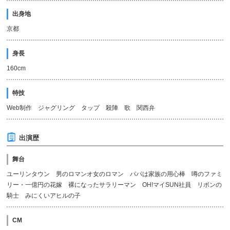
出身地
京都
身長
160cm
特技
Web制作 ジャグリング タップ 殺陣 歌 関西弁
出演歴
舞台
ユーリンタウン 男のロマンオ女のロマン パパは家族の用心棒 噂のファミ
リー・一億円の花嫁 裸になったサラリーマン OH!マイSUN社員 リボンの
騎士 みにくいアヒルの子
CM