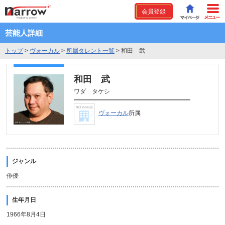
会員登録
芸能人詳細
トップ
>
ヴォーカル
>
所属タレント一覧
>
和田 武
和田 武
ワダ タケシ
ヴォーカル
所属
ジャンル
俳優
生年月日
1966年8月4日