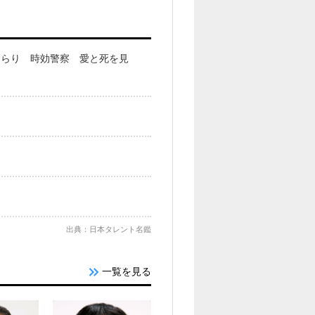
きらり 時効警察 愛と死を見
出典：日本タレント名鑑
一覧を見る