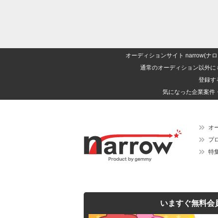
オーディションサイト narrow
通常のオーディション以外に
登録す
気になった企業案件
オ
プ
特
いますぐ無料会