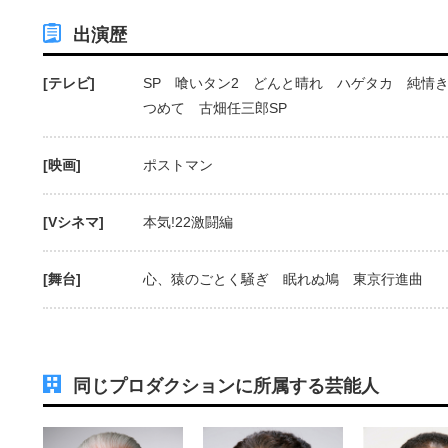
出演歴
[テレビ]
SP 喰いタン2 どんと晴れ ハゲタカ 純情
つめて 古畑任三郎SP
[映画]
ポストマン
[Vシネマ]
本気!22激闘編
[舞台]
心、猿のごとく騒ぎ 眠れぬ鳩 東京行進曲
同じプロダクションに所属する芸能人