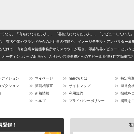
(ナロー)なら、「有名になりたい人」、「芸能人になりたい人」、「デビューしたい
も、有名企業やブランドからのお仕事の依頼や、イメージモデル・アンバサダー募
るだけで、有名企業や芸能事務所からスカウトが届き、即芸能界デビュー！という
・オーディションへの応募や、入りたい芸能事務所へのアピールを"無料"で"簡単"に
ーディション
マイページ
narrowとは
特定商
ロダクション
芸能相談室
サイトマップ
運営会
集
新着情報
利用規約
掲載を
ヘルプ
プライバシーポリシー
掲載を
員登録！
初