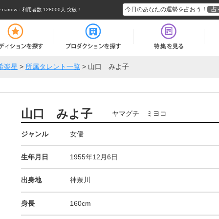
今日のあなたの運勢を占おう！
占
rrow
：利用者数 128000人 突破！
希楽星
>
所属タレント一覧
>
山口 みよ子
山口 みよ子
ヤマグチ ミヨコ
ジャンル
女優
生年月日
1955年12月6日
出身地
神奈川
身長
160cm