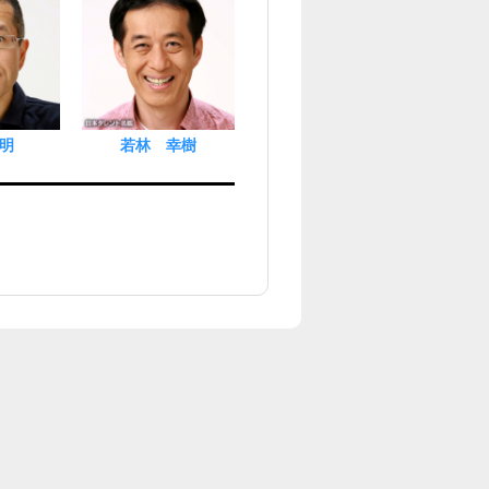
明
若林 幸樹