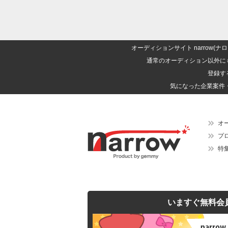
オーディションサイト narrow
通常のオーディション以外に
登録す
気になった企業案件
オ
プ
特
いますぐ無料会