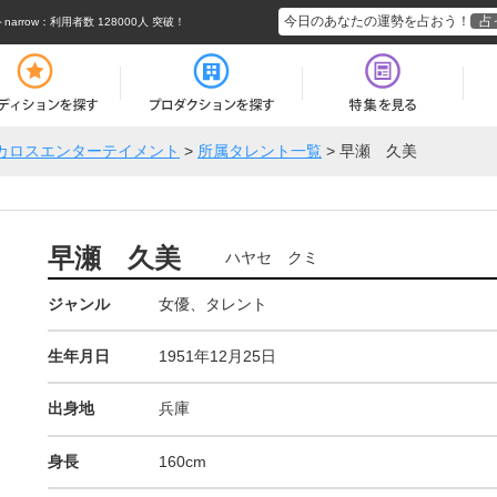
今日のあなたの運勢を占おう！
占
rrow
：利用者数 128000人 突破！
カロスエンターテイメント
>
所属タレント一覧
>
早瀬 久美
早瀬 久美
ハヤセ クミ
ジャンル
女優、タレント
生年月日
1951年12月25日
出身地
兵庫
身長
160cm