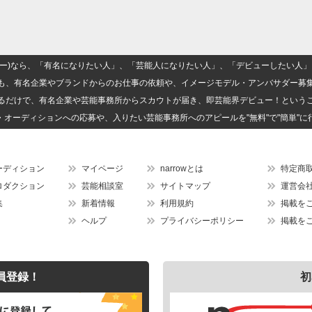
(ナロー)なら、「有名になりたい人」、「芸能人になりたい人」、「デビューしたい
も、有名企業やブランドからのお仕事の依頼や、イメージモデル・アンバサダー募
るだけで、有名企業や芸能事務所からスカウトが届き、即芸能界デビュー！という
・オーディションへの応募や、入りたい芸能事務所へのアピールを"無料"で"簡単"に
ーディション
マイページ
narrowとは
特定商
ロダクション
芸能相談室
サイトマップ
運営会
集
新着情報
利用規約
掲載を
ヘルプ
プライバシーポリシー
掲載を
員登録！
初