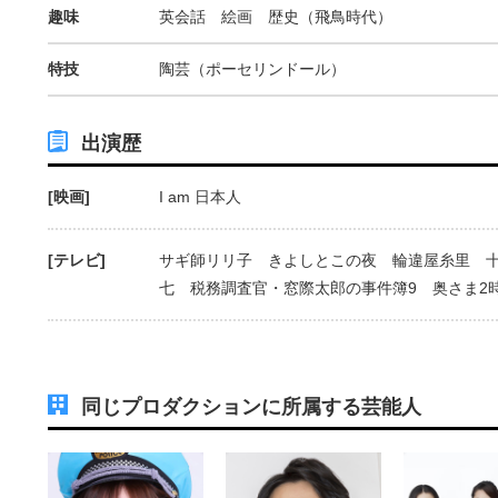
趣味
英会話 絵画 歴史（飛鳥時代）
特技
陶芸（ポーセリンドール）
出演歴
[映画]
I am 日本人
[テレビ]
サギ師リリ子 きよしとこの夜 輪違屋糸里 十
七 税務調査官・窓際太郎の事件簿9 奥さま2
同じプロダクションに所属する芸能人