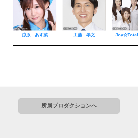
涼原 あす菜
工藤 孝文
Joy☆Total 
所属プロダクションへ