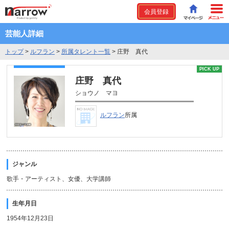
会員登録
芸能人詳細
トップ
>
ルフラン
>
所属タレント一覧
>
庄野 真代
PICK UP
庄野 真代
ショウノ マヨ
ルフラン
所属
ジャンル
歌手・アーティスト、女優、大学講師
生年月日
1954年12月23日