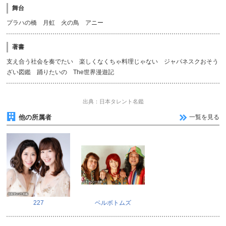
舞台
プラハの橋 月虹 火の鳥 アニー
著書
支え合う社会を奏でたい 楽しくなくちゃ料理じゃない ジャパネスクおそう
ざい図鑑 踊りたいの The世界漫遊記
出典：日本タレント名鑑
他の所属者
一覧を見る
227
ベルボトムズ