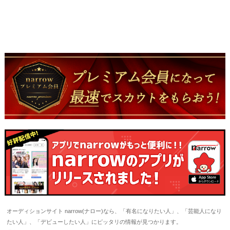
オーディションサイト narrow(ナロー)なら、「有名になりたい人」、「芸能人になり
たい人」、「デビューしたい人」にピッタリの情報が見つかります。