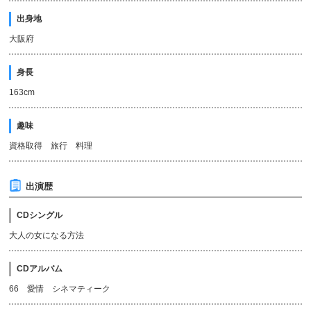
出身地
大阪府
身長
163cm
趣味
資格取得 旅行 料理
出演歴
CDシングル
大人の女になる方法
CDアルバム
66 愛情 シネマティーク