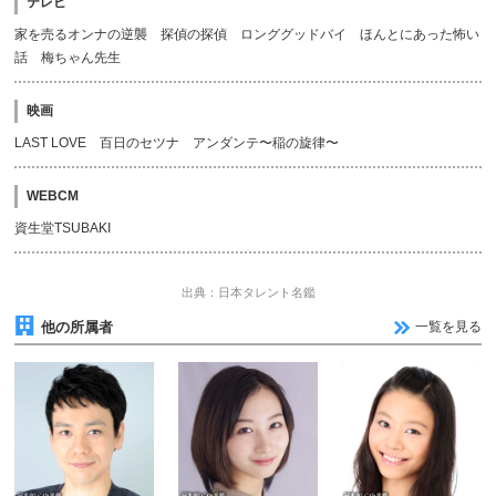
テレビ
家を売るオンナの逆襲 探偵の探偵 ロンググッドバイ ほんとにあった怖い
話 梅ちゃん先生
映画
LAST LOVE 百日のセツナ アンダンテ〜稲の旋律〜
WEBCM
資生堂TSUBAKI
出典：日本タレント名鑑
他の所属者
一覧を見る