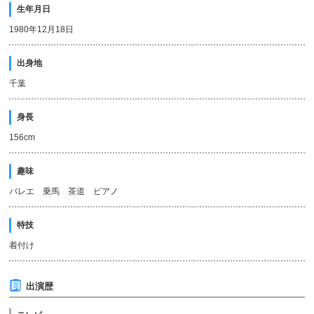
生年月日
1980年12月18日
出身地
千葉
身長
156cm
趣味
バレエ 乗馬 茶道 ピアノ
特技
着付け
出演歴