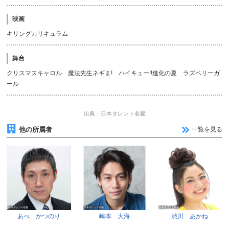
映画
キリングカリキュラム
舞台
クリスマスキャロル 魔法先生ネギま! ハイキュー!!進化の夏 ラズベリーガ
ール
出典：日本タレント名鑑
他の所属者
一覧を見る
あべ かつのり
崎本 大海
渋川 あかね