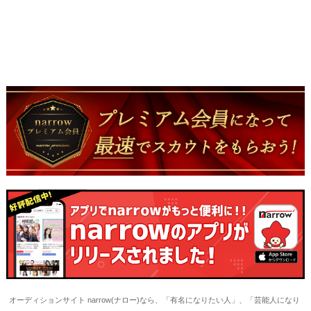
オーディションサイト narrow(ナロー)なら、「有名になりたい人」、「芸能人になり