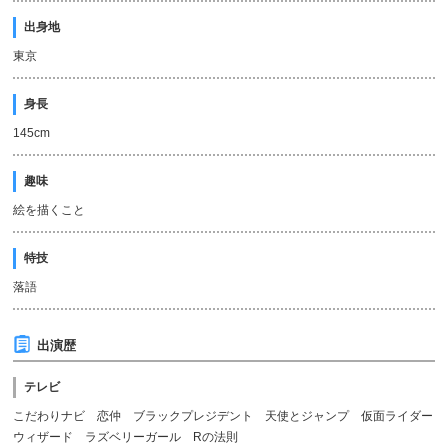
出身地
東京
身長
145cm
趣味
絵を描くこと
特技
落語
出演歴
テレビ
こだわりナビ 恋仲 ブラックプレジデント 天使とジャンプ 仮面ライダー
ウィザード ラズベリーガール Rの法則