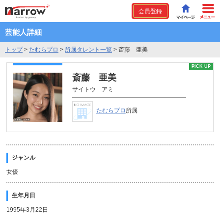
会員登録
芸能人詳細
トップ
>
たむらプロ
>
所属タレント一覧
>
斎藤 亜美
PICK UP
斎藤 亜美
サイトウ アミ
たむらプロ
所属
ジャンル
女優
生年月日
1995年3月22日