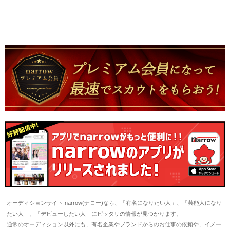
オーディションサイト narrow(ナロー)なら、「有名になりたい人」、「芸能人になり
たい人」、「デビューしたい人」にピッタリの情報が見つかります。
通常のオーディション以外にも、有名企業やブランドからのお仕事の依頼や、イメー