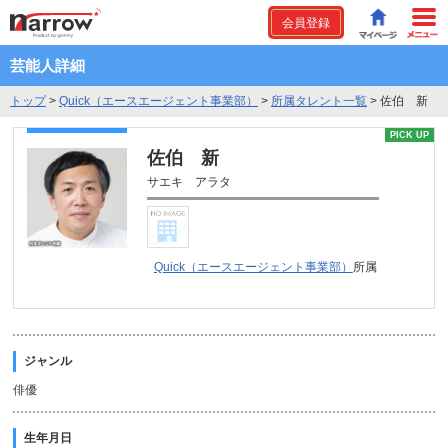
会員登録
芸能人詳細
トップ
>
Quick（エースエージェント事業部）
>
所属タレント一覧
>
佐伯 新
PICK UP
佐伯 新
サエキ アラタ
Quick（エースエージェント事業部）
所属
ジャンル
俳優
生年月日