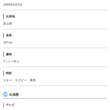
1969年9月2日
出身地
富山県
身長
167cm
趣味
Tシャツ作り
特技
スキー ラグビー 乗馬
出演歴
テレビ