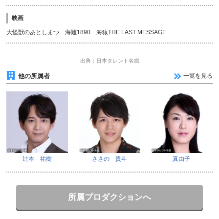
映画
大怪獣のあとしまつ 海難1890 海猿THE LAST MESSAGE
出典：日本タレント名鑑
他の所属者
一覧を見る
辻本 祐樹
ささの 貴斗
真由子
所属プロダクションへ