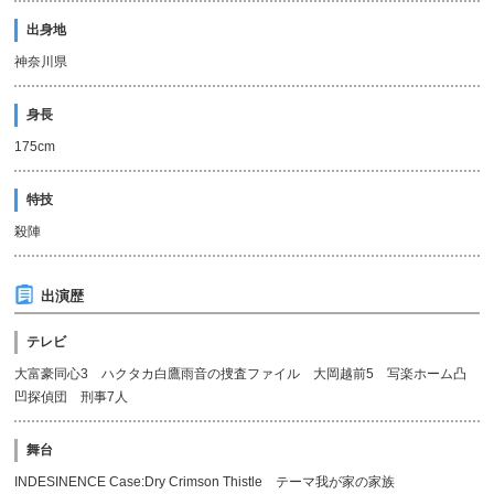
出身地
神奈川県
身長
175cm
特技
殺陣
出演歴
テレビ
大富豪同心3 ハクタカ白鷹雨音の捜査ファイル 大岡越前5 写楽ホーム凸
凹探偵団 刑事7人
舞台
INDESINENCE Case:Dry Crimson Thistle テーマ我が家の家族