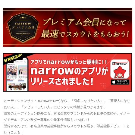
オーディションサイト narrow(ナロー)なら、「有名になりたい人」、「芸能人になり
たい人」、「デビューしたい人」にピッタリの情報が見つかります。
通常のオーディション以外にも、有名企業やブランドからのお仕事の依頼や、イメー
ジモデル・アンバサダー募集の企業案件情報もいっぱい！
登録するだけで、有名企業や芸能事務所からスカウトが届き、即芸能界デビュー！と
いうことも！