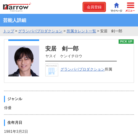
会員登録
芸能人詳細
トップ
>
グランパパプロダクション
>
所属タレント一覧
>
安居 剣一郎
PICK UP
安居 剣一郎
ヤスイ ケンイチロウ
グランパパプロダクション
所属
ジャンル
俳優
生年月日
1981年3月2日