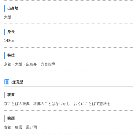
出身地
大阪
身長
148cm
特技
京都・大阪・広島弁 方言指導
出演歴
著書
京ことばの辞典 故郷のことばなつかし おくにことばで憲法を
映画
古都 細雪 黒い雨