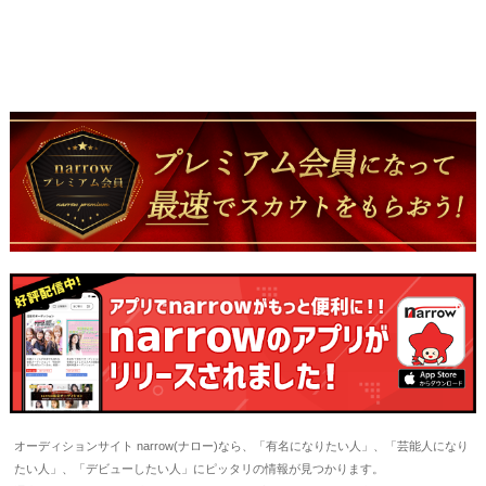
オーディションサイト narrow(ナロー)なら、「有名になりたい人」、「芸能人になり
たい人」、「デビューしたい人」にピッタリの情報が見つかります。