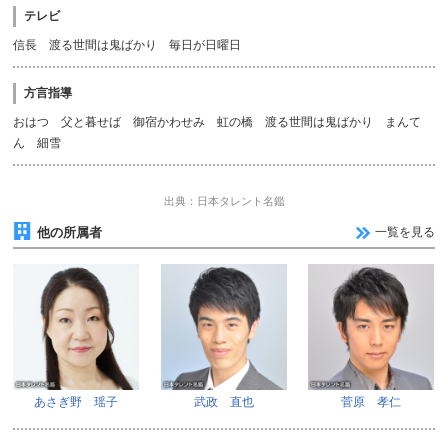
テレビ
信長 渡る世間は鬼ばかり 毎日が日曜日
方言指導
おはつ 父と暮せば 御宿かわせみ 虹の橋 渡る世間は鬼ばかり まんて
ん 細雪
出典：日本タレント名鑑
他の所属者
一覧を見る
あさぎ野 瑶子
武政 直也
菅原 孝仁