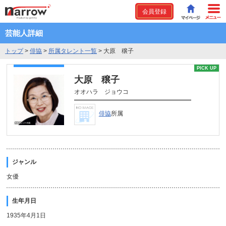
会員登録
芸能人詳細
トップ
>
俳協
>
所属タレント一覧
>
大原 穣子
PICK UP
大原 穣子
オオハラ ジョウコ
俳協
所属
ジャンル
女優
生年月日
1935年4月1日