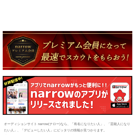
オーディションサイト narrow(ナロー)なら、「有名になりたい人」、「芸能人になり
たい人」、「デビューしたい人」にピッタリの情報が見つかります。