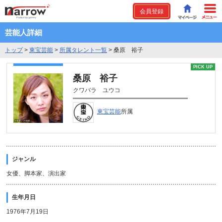
会員登録
芸能人詳細
トップ
>
東宝芸能
>
所属タレント一覧
>
桑原 裕子
PICK UP
桑原 裕子
クワバラ ユウコ
東宝芸能
所属
ジャンル
女優、脚本家、演出家
生年月日
1976年7月19日