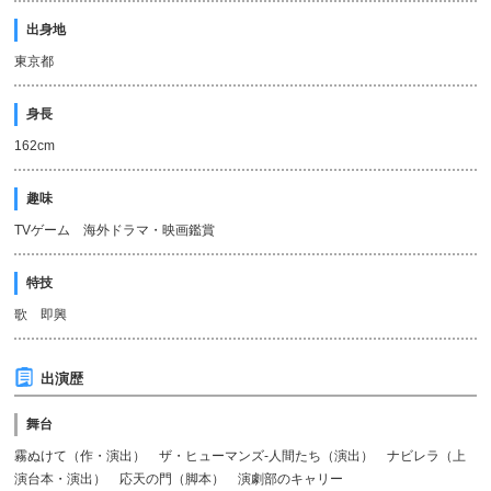
出身地
東京都
身長
162cm
趣味
TVゲーム 海外ドラマ・映画鑑賞
特技
歌 即興
出演歴
舞台
霧ぬけて（作・演出） ザ・ヒューマンズ-人間たち（演出） ナビレラ（上
演台本・演出） 応天の門（脚本） 演劇部のキャリー