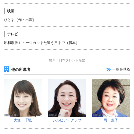
映画
ひとよ（作・出演）
テレビ
昭和歌謡ミュージカルまた逢う日まで（脚本）
出典：日本タレント名鑑
他の所属者
一覧を見る
大塚 千弘
シルビア・グラブ
司 葉子