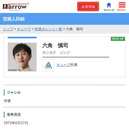
会員登録
芸能人詳細
トップ
>
キューブ
>
所属タレント一覧
>
六角 慎司
PICK UP
六角 慎司
ロッカク シンジ
キューブ
所属
ジャンル
俳優
生年月日
1972年6月27日