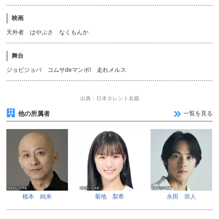
映画
天外者 はやぶさ なくもんか
舞台
ジョビジョバ コムサdeマンボ! 走れメルス
出典：日本タレント名鑑
他の所属者
一覧を見る
植本 純米
菊地 梨希
永田 崇人