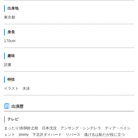
出身地
東京都
身長
170cm
趣味
読書
特技
イラスト 水泳
出演歴
テレビ
まったり!赤胴鈴之助 日本沈没 アンサング・シンデレラ ディア・ペイシ
ェント jimmy 下北沢ダイハード リバース 逃げるは恥だが役に立つ