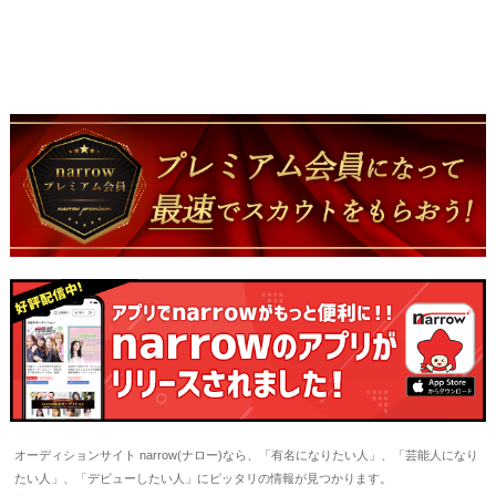
オーディションサイト narrow(ナロー)なら、「有名になりたい人」、「芸能人になり
たい人」、「デビューしたい人」にピッタリの情報が見つかります。