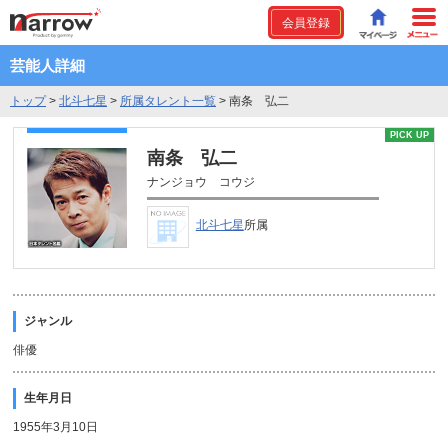
会員登録
芸能人詳細
トップ
>
北斗七星
>
所属タレント一覧
>
南条 弘二
PICK UP
南条 弘二
ナンジョウ コウジ
北斗七星
所属
ジャンル
俳優
生年月日
1955年3月10日