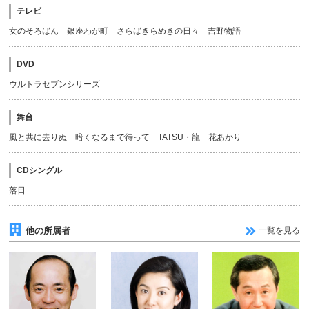
テレビ
女のそろばん 銀座わが町 さらばきらめきの日々 吉野物語
DVD
ウルトラセブンシリーズ
舞台
風と共に去りぬ 暗くなるまで待って TATSU・龍 花あかり
CDシングル
落日
他の所属者
一覧を見る