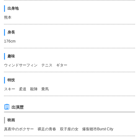
出身地
熊本
身長
176cm
趣味
ウィンドサーフィン テニス ギター
特技
スキー 柔道 殺陣 乗馬
出演歴
映画
真夜中のボクサー 裸足の青春 双子座の女 爆裂都市Burst City