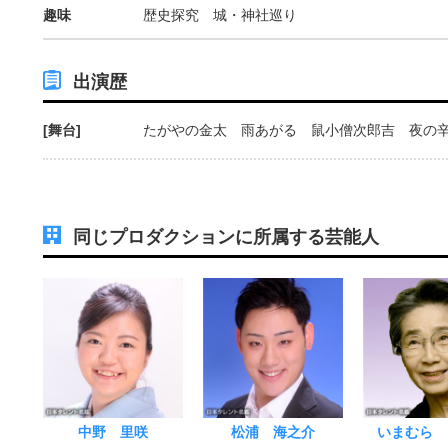
趣味
歴史探究 城・神社巡り
出演歴
[舞台]
たがやの金太 雨あがる 鼠小僧次郎吉 夜の
同じプロダクションに所属する芸能人
中野 里咲
松浦 海之介
いまむら 