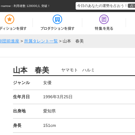
今日のあなたの運勢を占おう！
占
rrow
：利用者数 128000人 突破！
劇団前進座
>
所属タレント一覧
>
山本 春美
山本 春美
ヤマモト ハルミ
ジャンル
女優
生年月日
1996年3月25日
出身地
愛知県
身長
151cm