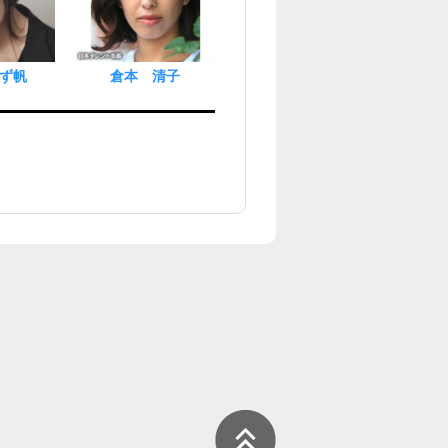
ず帆
倉本 清子