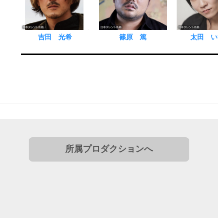
吉田 光希
篠原 篤
太田 い
所属プロダクションへ