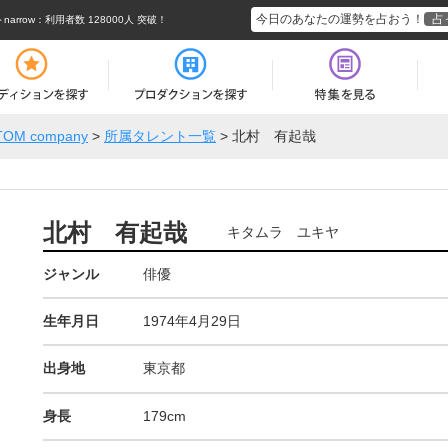
今日のあなたの運勢を占おう！
占
rrow
：利用者数 128000人 突破！
TOM company
>
所属タレント一覧
>
北村 有起哉
北村 有起哉
キタムラ ユキヤ
ジャンル
俳優
生年月日
1974年4月29日
出身地
東京都
身長
179cm