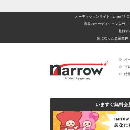
オーディションサイト narrow
通常のオーディション以外に
登録す
気になった企業案件
オ
プ
特
いますぐ無料会