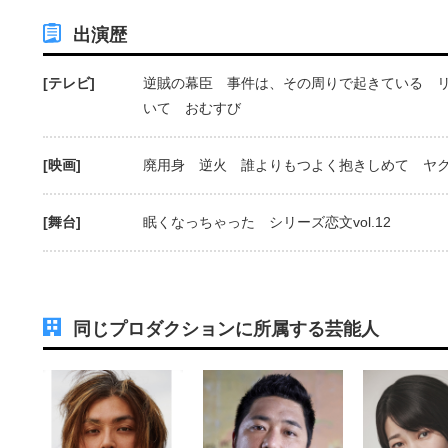
出演歴
[テレビ]
逆賊の幕臣 事件は、その周りで起きている 
いて おむすび
[映画]
廃用身 逆火 誰よりもつよく抱きしめて ヤクザと家
[舞台]
眠くなっちゃった シリーズ恋文vol.12
同じプロダクションに所属する芸能人