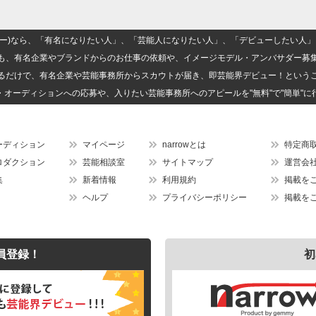
(ナロー)なら、「有名になりたい人」、「芸能人になりたい人」、「デビューしたい
も、有名企業やブランドからのお仕事の依頼や、イメージモデル・アンバサダー募
るだけで、有名企業や芸能事務所からスカウトが届き、即芸能界デビュー！という
・オーディションへの応募や、入りたい芸能事務所へのアピールを"無料"で"簡単"に
ーディション
マイページ
narrowとは
特定商
ロダクション
芸能相談室
サイトマップ
運営会
集
新着情報
利用規約
掲載を
ヘルプ
プライバシーポリシー
掲載を
員登録！
初