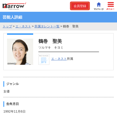
会員登録
芸能人詳細
トップ
>
エ・ネスト
>
所属タレント一覧
>
鶴巻 聖美
鶴巻 聖美
ツルマキ キヨミ
エ・ネスト
所属
ジャンル
女優
生年月日
1992年11月6日