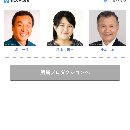
他の所属者
一覧を見る
海 一生
杉山 朱里
小沢 象
所属プロダクションへ