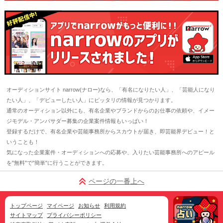
オーディションサイト narrow(ナロー)なら、「有名になりたい人」、「芸能人になり
たい人」、「デビューしたい人」にピッタリの情報が見つかります。
通常のオーディション以外にも、有名企業やブランドからのお仕事の依頼や、イメー
ジモデル・アンバサダー募集の企業案件情報もいっぱい！
登録するだけで、有名企業や芸能事務所からスカウトが届き、即芸能界デビュー！と
いうことも！
気になった企業案件・オーディションへの応募や、入りたい芸能事務所へのアピール
を"無料"で"簡単"に行うことができます。
ページの一番上へ
トップページ
マイページ
お知らせ
利用規約
サイトマップ
プライバシーポリシー