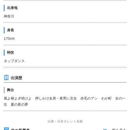
出身地
神奈川
身長
170cm
特技
タップダンス
出演歴
舞台
風よ柳よ夕焼けよ 押しかけ女房・東男に京女 赤毛のアン わが町 女の一
生 夏の夜の夢
出典：日本タレント名鑑