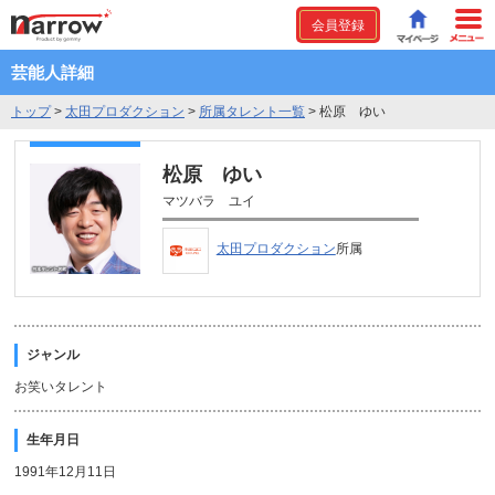
会員登録
芸能人詳細
トップ
>
太田プロダクション
>
所属タレント一覧
>
松原 ゆい
松原 ゆい
マツバラ ユイ
太田プロダクション
所属
ジャンル
お笑いタレント
生年月日
1991年12月11日