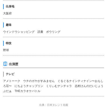
出身地
大阪府
趣味
ウインドウショッピング 読書 ボウリング
特技
野球
出演歴
テレビ
アメトーーク ウチのガヤがすみません ぐるぐるナインティナイン〜おもし
ろ荘〜 にちようチャップリン くりぃむナンチャラ 志村けんのだいじょう
ぶだぁ THEカラオケバトル
出典：日本タレント名鑑