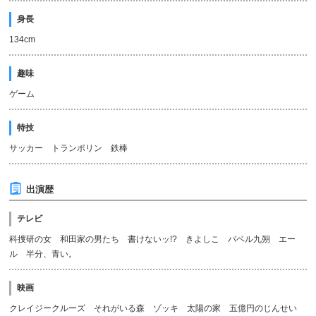
身長
134cm
趣味
ゲーム
特技
サッカー トランポリン 鉄棒
出演歴
テレビ
科捜研の女 和田家の男たち 書けないッ!? きよしこ バベル九朔 エー
ル 半分、青い。
映画
クレイジークルーズ それがいる森 ゾッキ 太陽の家 五億円のじんせい