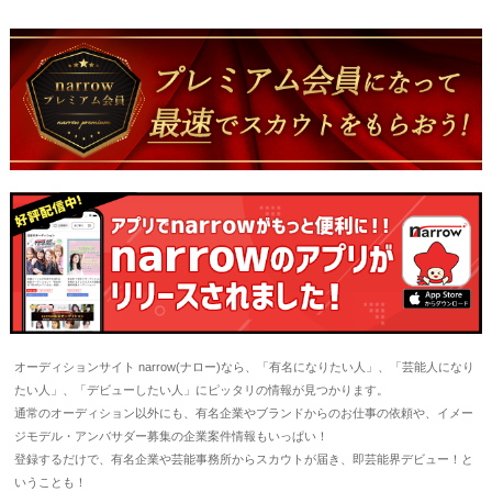
オーディションサイト narrow(ナロー)なら、「有名になりたい人」、「芸能人になり
たい人」、「デビューしたい人」にピッタリの情報が見つかります。
通常のオーディション以外にも、有名企業やブランドからのお仕事の依頼や、イメー
ジモデル・アンバサダー募集の企業案件情報もいっぱい！
登録するだけで、有名企業や芸能事務所からスカウトが届き、即芸能界デビュー！と
いうことも！