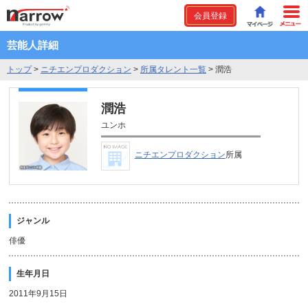
会員登録
芸能人詳細
トップ
>
ニチエンプロダクション
>
所属タレント一覧
>
潤浩
潤浩
ユンホ
ニチエンプロダクション
所属
ジャンル
俳優
生年月日
2011年9月15日