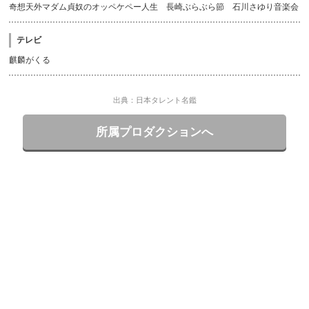
奇想天外マダム貞奴のオッペケペー人生 長崎ぶらぶら節 石川さゆり音楽会
テレビ
麒麟がくる
出典：日本タレント名鑑
所属プロダクションへ