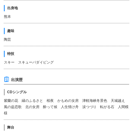
出身地
熊本
趣味
陶芸
特技
スキー スキューバダイビング
出演歴
CDシングル
紫蘭の花 縁のふるさと 桜夜 かもめの女房 津軽海峡冬景色 天城越え
風の盆恋歌 北の女房 酔って候 人生情け舟 涙つづり 転がる石 人間模
様
舞台