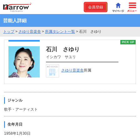
会員登録
芸能人詳細
トップ
>
さゆり音楽舎
>
所属タレント一覧
>
石川 さゆり
PICK UP
石川 さゆり
イシカワ サユリ
さゆり音楽舎
所属
ジャンル
歌手・アーティスト
生年月日
1958年1月30日