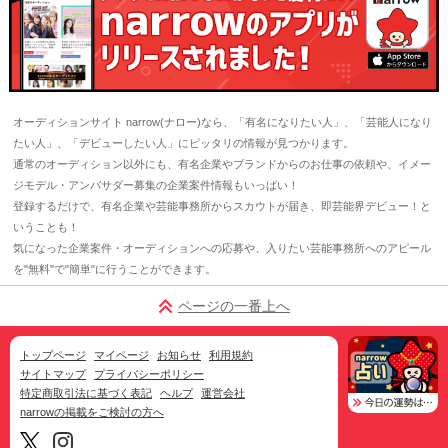
オーディションサイト narrow(ナロー)なら、「有名になりたい人」、「芸能人になり
たい人」、「デビューしたい人」にピッタリの情報が見つかります。
通常のオーディション以外にも、有名企業やブランドからのお仕事の依頼や、イメー
ジモデル・アンバサダー募集の企業案件情報もいっぱい！
登録するだけで、有名企業や芸能事務所からスカウトが届き、即芸能界デビュー！と
いうことも！
気になった企業案件・オーディションへの応募や、入りたい芸能事務所へのアピール
を"無料"で"簡単"に行うことができます。
ページの一番上へ
トップページ
マイページ
お知らせ
利用規約
サイトマップ
プライバシーポリシー
特定商取引法に基づく表記
ヘルプ
運営会社
narrowの掲載をご検討の方へ