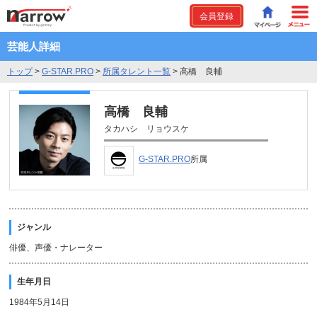
会員登録
芸能人詳細
トップ
>
G-STAR.PRO
>
所属タレント一覧
>
高橋 良輔
高橋 良輔
タカハシ リョウスケ
G-STAR.PRO
所属
ジャンル
俳優、声優・ナレーター
生年月日
1984年5月14日