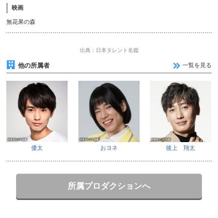
映画
無花果の森
出典：日本タレント名鑑
他の所属者
一覧を見る
優太
おヨネ
後上 翔太
所属プロダクションへ