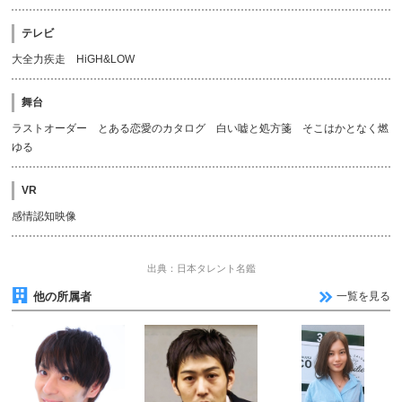
テレビ
大全力疾走 HiGH&LOW
舞台
ラストオーダー とある恋愛のカタログ 白い嘘と処方箋 そこはかとなく燃
ゆる
VR
感情認知映像
出典：日本タレント名鑑
他の所属者
一覧を見る