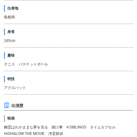
出身地
島根県
身長
165cm
趣味
テニス バスケットボール
特技
アクロバット
出演歴
映画
幽霊はわがままな夢を見る 賭け事 A SIBLINGS タイムカプセル
HiGH&LOW THE MOVIE 浄霊探偵