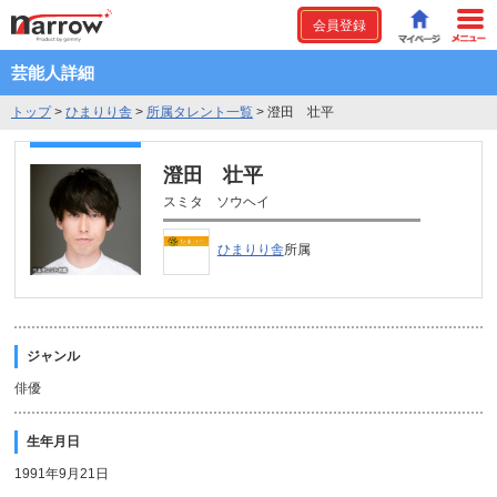
会員登録
芸能人詳細
トップ
>
ひまりり舎
>
所属タレント一覧
>
澄田 壮平
澄田 壮平
スミタ ソウヘイ
ひまりり舎
所属
ジャンル
俳優
生年月日
1991年9月21日