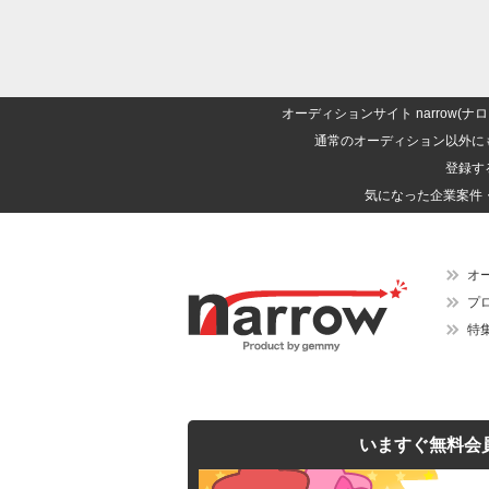
オーディションサイト narrow
通常のオーディション以外に
登録す
気になった企業案件
オ
プ
特
いますぐ無料会