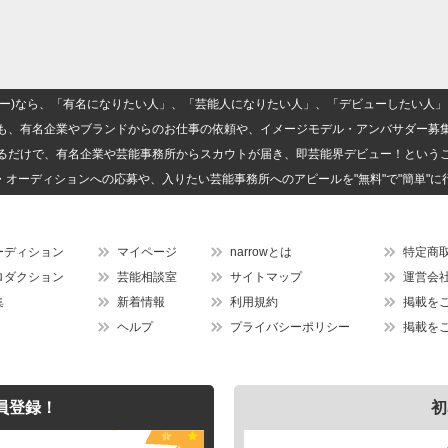
(ナロー)なら、「有名になりたい人」、「芸能人になりたい人」、「デビューしたい
も、有名企業やブランドからのお仕事の依頼や、イメージモデル・アンバサダー募
るだけで、有名企業や芸能事務所からスカウトが届き、即芸能界デビュー！という
・オーディションへの応募や、入りたい芸能事務所へのアピールを"無料"で"簡単"に
ーディション
マイページ
narrowとは
特定商
ロダクション
芸能相談室
サイトマップ
運営会
集
新着情報
利用規約
掲載を
ヘルプ
プライバシーポリシー
掲載を
員登録！
初