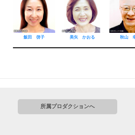
飯田 啓子
美矢 かおる
秋山 
所属プロダクションへ