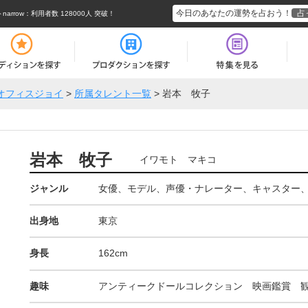
今日のあなたの運勢を占おう！
占
rrow
：利用者数 128000人 突破！
オフィスジョイ
>
所属タレント一覧
>
岩本 牧子
岩本 牧子
イワモト マキコ
ジャンル
女優、モデル、声優・ナレーター、キャスター
出身地
東京
身長
162cm
趣味
アンティークドールコレクション 映画鑑賞 