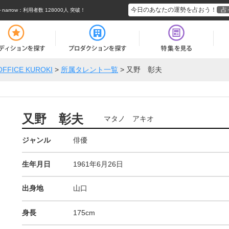
今日のあなたの運勢を占おう！
占
rrow
：利用者数 128000人 突破！
OFFICE KUROKI
>
所属タレント一覧
>
又野 彰夫
又野 彰夫
マタノ アキオ
ジャンル
俳優
生年月日
1961年6月26日
出身地
山口
身長
175cm