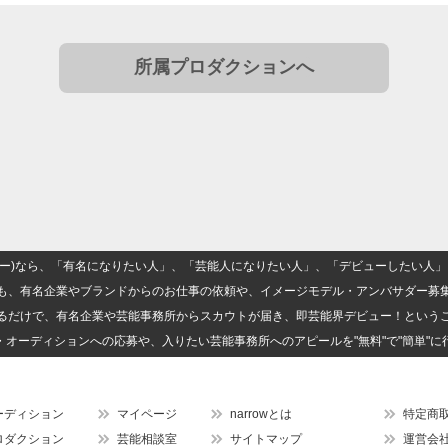
所属プロダクションへ
(ナロー)なら、「有名になりたい人」、「芸能人になりたい人」、「デビューしたい
も、有名企業やブランドからのお仕事の依頼や、イメージモデル・アンバサダー募
るだけで、有名企業や芸能事務所からスカウトが届き、即芸能界デビュー！という
・オーディションへの応募や、入りたい芸能事務所へのアピールを"無料"で"簡単"に
ーディション
マイページ
narrowとは
特定商
ロダクション
芸能相談室
サイトマップ
運営会