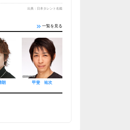
出典：日本タレント名鑑
一覧を見る
靖朗
甲斐 祐次