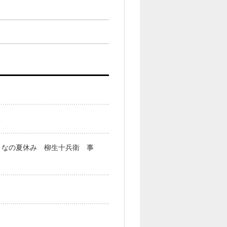
く
となの夏休み 柳生十兵衛 事