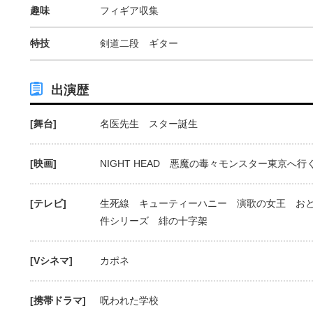
趣味
フィギア収集
特技
剣道二段 ギター
出演歴
[舞台]
名医先生 スター誕生
[映画]
NIGHT HEAD 悪魔の毒々モンスター東京へ行
[テレビ]
生死線 キューティーハニー 演歌の女王 お
件シリーズ 緋の十字架
[Vシネマ]
カポネ
[携帯ドラマ]
呪われた学校