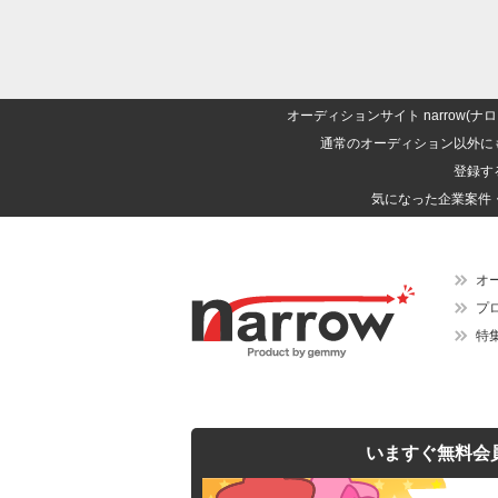
オーディションサイト narrow
通常のオーディション以外に
登録す
気になった企業案件
オ
プ
特
いますぐ無料会