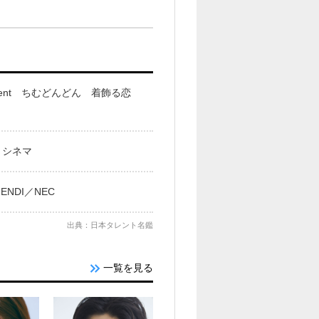
ent ちむどんどん 着飾る恋
・シネマ
NDI／NEC
出典：日本タレント名鑑
一覧を見る