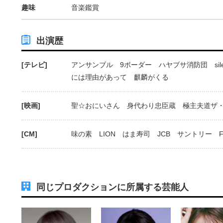
趣味
音楽鑑賞
出演歴
[テレビ]
アンサンブル 9ボーダー ハヤブサ消防団 sil
には理由があって 麒麟がくる
[映画]
聖☆おにいさん 身代わり忠臣蔵 極主夫道ザ
[CM]
味の素 LION はま寿司 JCB サントリー FE
同じプロダクションに所属する芸能人