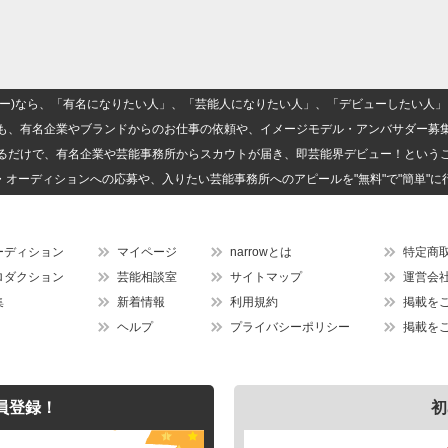
(ナロー)なら、「有名になりたい人」、「芸能人になりたい人」、「デビューしたい
も、有名企業やブランドからのお仕事の依頼や、イメージモデル・アンバサダー募
るだけで、有名企業や芸能事務所からスカウトが届き、即芸能界デビュー！という
・オーディションへの応募や、入りたい芸能事務所へのアピールを"無料"で"簡単"に
ーディション
マイページ
narrowとは
特定商
ロダクション
芸能相談室
サイトマップ
運営会
集
新着情報
利用規約
掲載を
ヘルプ
プライバシーポリシー
掲載を
員登録！
初