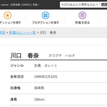
今日のあなたの運勢を占おう！
占
rrow
：利用者数 128000人 突破！
研音
>
所属タレント一覧
>
川口 春奈
川口 春奈
カワグチ ハルナ
ジャンル
女優、タレント
生年月日
1995年2月10日
出身地
長崎県
身長
166cm