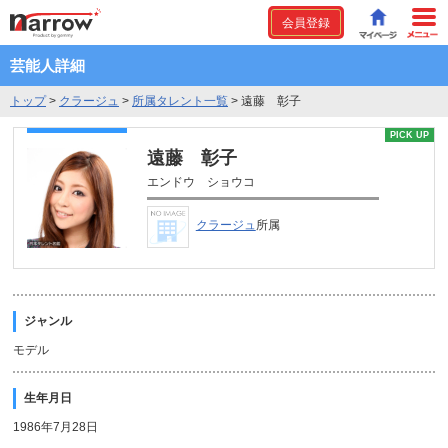
会員登録
芸能人詳細
トップ
>
クラージュ
>
所属タレント一覧
>
遠藤 彰子
PICK UP
遠藤 彰子
エンドウ ショウコ
クラージュ
所属
ジャンル
モデル
生年月日
1986年7月28日