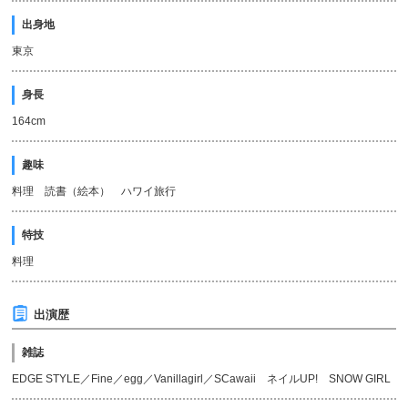
出身地
東京
身長
164cm
趣味
料理 読書（絵本） ハワイ旅行
特技
料理
出演歴
雑誌
EDGE STYLE／Fine／egg／Vanillagirl／SCawaii ネイルUP! SNOW GIRL