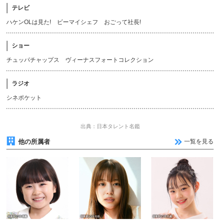
テレビ
ハケンOLは見た! ビーマイシェフ おごって社長!
ショー
チュッパチャップス ヴィーナスフォートコレクション
ラジオ
シネポケット
出典：日本タレント名鑑
他の所属者
一覧を見る