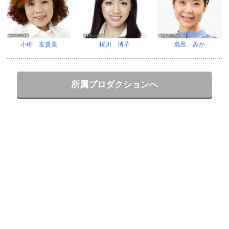
小柳 友貴美
桜川 博子
島邑 みか
所属プロダクションへ