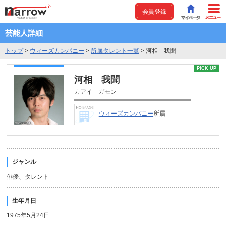
会員登録
芸能人詳細
トップ
>
ウィーズカンパニー
>
所属タレント一覧
>
河相 我聞
PICK UP
河相 我聞
カアイ ガモン
ウィーズカンパニー
所属
ジャンル
俳優、タレント
生年月日
1975年5月24日