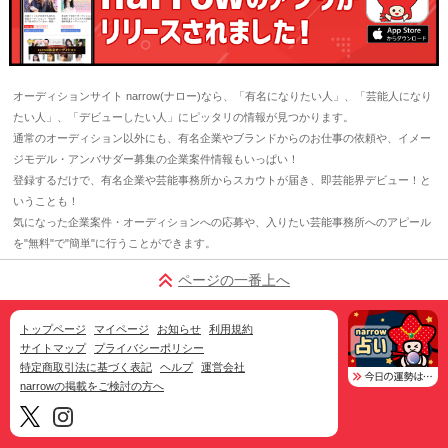
オーディションサイト narrow(ナロー)なら、「有名になりたい人」、「芸能人になり
たい人」、「デビューしたい人」にピッタリの情報が見つかります。
通常のオーディション以外にも、有名企業やブランドからのお仕事の依頼や、イメー
ジモデル・アンバサダー募集の企業案件情報もいっぱい！
登録するだけで、有名企業や芸能事務所からスカウトが届き、即芸能界デビュー！と
いうことも！
気になった企業案件・オーディションへの応募や、入りたい芸能事務所へのアピール
を"無料"で"簡単"に行うことができます。
ページの一番上へ
トップページ
マイページ
お知らせ
利用規約
サイトマップ
プライバシーポリシー
特定商取引法に基づく表記
ヘルプ
運営会社
narrowの掲載をご検討の方へ