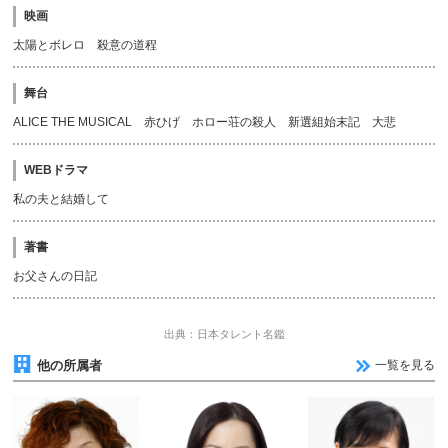
映画
太陽とボレロ 殺意の道程
舞台
ALICE THE MUSICAL 赤ひげ ホロー荘の殺人 新選組始末記 大悲
WEBドラマ
私の夫と結婚して
著書
お父さんの日記
出典：日本タレント名鑑
他の所属者
一覧を見る