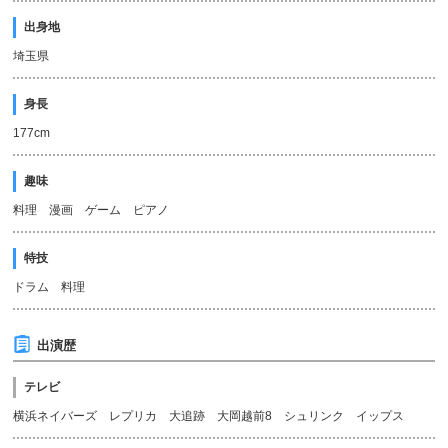
出身地
埼玉県
身長
177cm
趣味
料理 漫画 ゲーム ピアノ
特技
ドラム 料理
出演歴
テレビ
横浜ネイバーズ レプリカ 大追跡 大岡越前8 シュリンク イップス