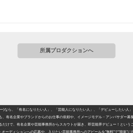
所属プロダクションへ
(ナロー)なら、「有名になりたい人」、「芸能人になりたい人」、「デビューしたい
も、有名企業やブランドからのお仕事の依頼や、イメージモデル・アンバサダー募
るだけで、有名企業や芸能事務所からスカウトが届き、即芸能界デビュー！という
・オーディションへの応募や、入りたい芸能事務所へのアピールを"無料"で"簡単"に