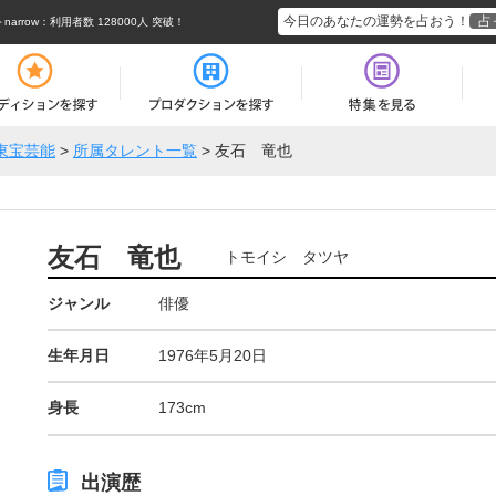
今日のあなたの運勢を占おう！
占
rrow
：利用者数 128000人 突破！
東宝芸能
>
所属タレント一覧
>
友石 竜也
友石 竜也
トモイシ タツヤ
ジャンル
俳優
生年月日
1976年5月20日
身長
173cm
出演歴