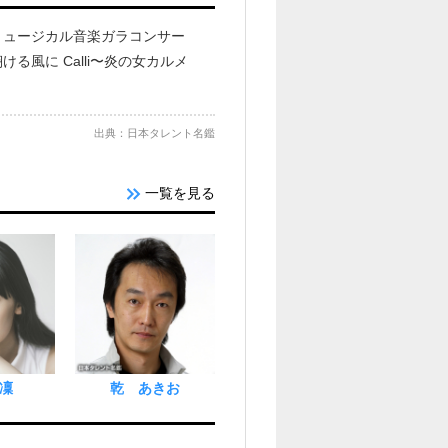
ミュージカル音楽ガラコンサー
風に Calli〜炎の女カルメ
出典：日本タレント名鑑
一覧を見る
凜
乾 あきお