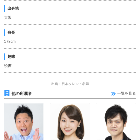
出身地
大阪
身長
178cm
趣味
読書
出典：日本タレント名鑑
他の所属者
一覧を見る