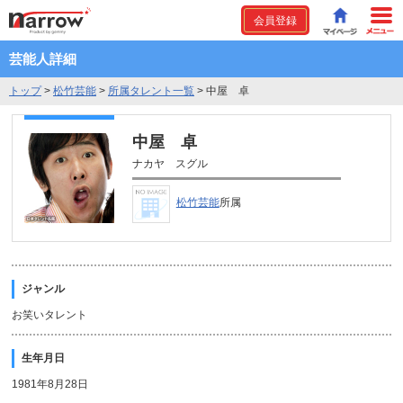
会員登録
芸能人詳細
トップ
>
松竹芸能
>
所属タレント一覧
>
中屋 卓
中屋 卓
ナカヤ スグル
松竹芸能
所属
ジャンル
お笑いタレント
生年月日
1981年8月28日