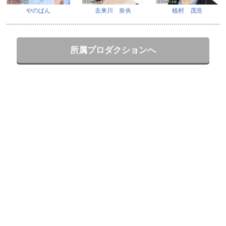
やのぱん
去来川 奈央
植村 茂浩
所属プロダクションへ