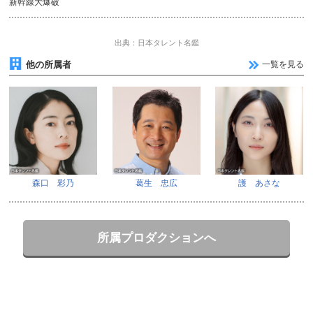
新幹線大爆破
出典：日本タレント名鑑
他の所属者
一覧を見る
森口 彩乃
葛生 忠広
護 あさな
所属プロダクションへ