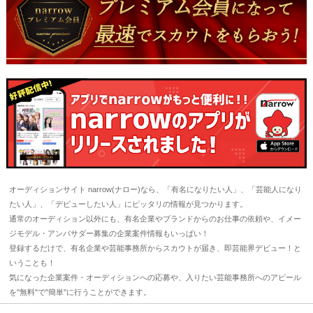
オーディションサイト narrow(ナロー)なら、「有名になりたい人」、「芸能人になり
たい人」、「デビューしたい人」にピッタリの情報が見つかります。
通常のオーディション以外にも、有名企業やブランドからのお仕事の依頼や、イメー
ジモデル・アンバサダー募集の企業案件情報もいっぱい！
登録するだけで、有名企業や芸能事務所からスカウトが届き、即芸能界デビュー！と
いうことも！
気になった企業案件・オーディションへの応募や、入りたい芸能事務所へのアピール
を"無料"で"簡単"に行うことができます。