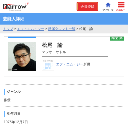
会員登録
芸能人詳細
トップ
>
エフ・エム・ジー
>
所属タレント一覧
>
松尾 諭
PICK UP
松尾 諭
マツオ サトル
エフ・エム・ジー
所属
ジャンル
俳優
生年月日
1975年12月7日