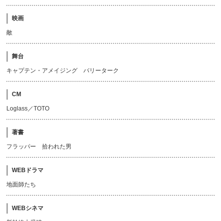
映画
敵
舞台
キャプテン・アメイジング バリーターク
CM
Loglass／TOTO
著書
フラッパー 拾われた男
WEBドラマ
地面師たち
WEBシネマ