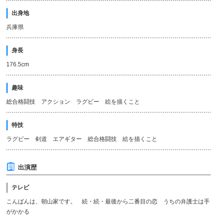
出身地
兵庫県
身長
176.5cm
趣味
総合格闘技 アクション ラグビー 絵を描くこと
特技
ラグビー 剣道 エアギター 総合格闘技 絵を描くこと
出演歴
テレビ
こんばんは、朝山家です。 続・続・最後から二番目の恋 うちの弁護士は手
がかかる