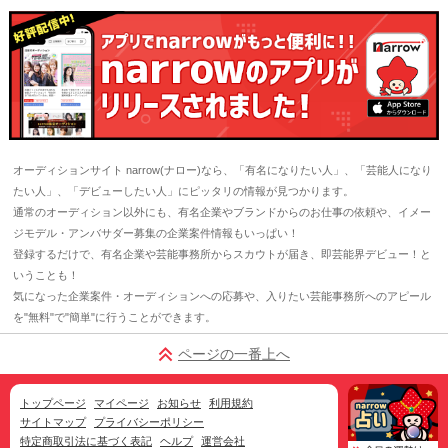
オーディションサイト narrow(ナロー)なら、「有名になりたい人」、「芸能人になり
たい人」、「デビューしたい人」にピッタリの情報が見つかります。
通常のオーディション以外にも、有名企業やブランドからのお仕事の依頼や、イメー
ジモデル・アンバサダー募集の企業案件情報もいっぱい！
登録するだけで、有名企業や芸能事務所からスカウトが届き、即芸能界デビュー！と
いうことも！
気になった企業案件・オーディションへの応募や、入りたい芸能事務所へのアピール
を"無料"で"簡単"に行うことができます。
ページの一番上へ
トップページ
マイページ
お知らせ
利用規約
サイトマップ
プライバシーポリシー
特定商取引法に基づく表記
ヘルプ
運営会社