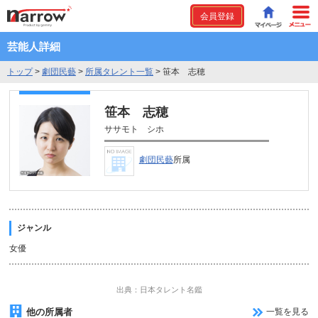
会員登録
芸能人詳細
トップ
>
劇団民藝
>
所属タレント一覧
>
笹本 志穂
笹本 志穂
ササモト シホ
劇団民藝
所属
ジャンル
女優
出典：日本タレント名鑑
他の所属者
一覧を見る