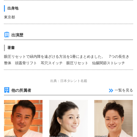
出身地
東京都
出演歴
著書
眼圧リセットで緑内障を遠ざける方法を1冊にまとめました。 7つの長生き
整体 頭蓋骨リフト 耳穴スイッチ 眼圧リセット 仙腸関節ストレッチ
出典：日本タレント名鑑
他の所属者
一覧を見る