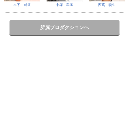
木下 威征
中塚 翠涛
西嶌 暁生
所属プロダクションへ