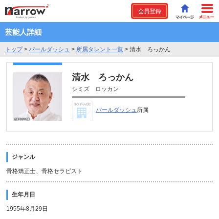
会員登録
芸能人詳細
トップ
>
パールダッシュ
>
所属タレント一覧
>
清水 ろっかん
清水 ろっかん
シミズ ロッカン
パールダッシュ
所属
ジャンル
骨格矯正士、骨格セラピスト
生年月日
1955年8月29日