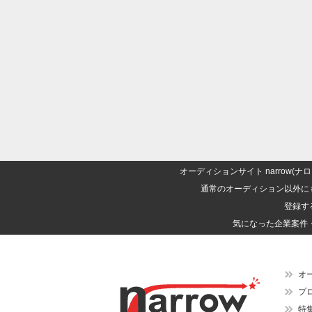
オーディションサイト narrow
通常のオーディション以外に
登録す
気になった企業案件
オ
プ
特