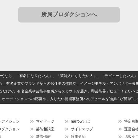
所属プロダクションへ
(ナロー)なら、「有名になりたい人」、「芸能人になりたい人」、「デビューしたい
も、有名企業やブランドからのお仕事の依頼や、イメージモデル・アンバサダー募
るだけで、有名企業や芸能事務所からスカウトが届き、即芸能界デビュー！という
・オーディションへの応募や、入りたい芸能事務所へのアピールを"無料"で"簡単"に
ーディション
マイページ
narrowとは
特定商
ロダクション
芸能相談室
サイトマップ
運営会
集
新着情報
利用規約
掲載を