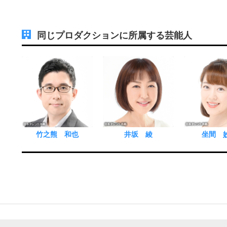
同じプロダクションに所属する芸能人
竹之熊 和也
井坂 綾
坐間 