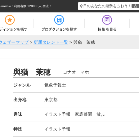
今日のあなたの運勢を占おう！
占
rrow
：利用者数 128000人 突破！
ウェザーマップ
>
所属タレント一覧
>
與猶 茉穂
與猶 茉穂
ヨナオ マホ
ジャンル
気象予報士
出身地
東京都
趣味
イラスト予報 家庭菜園 散歩
特技
イラスト予報