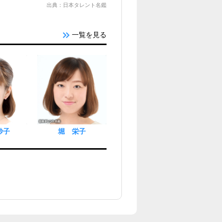
出典：日本タレント名鑑
一覧を見る
妙子
堀 栄子