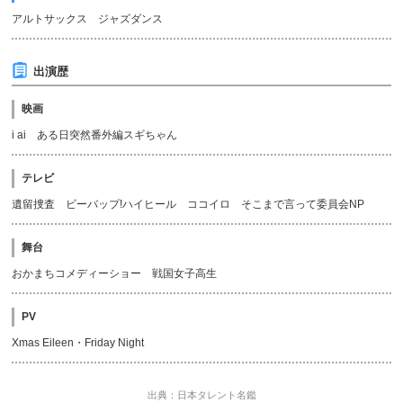
アルトサックス ジャズダンス
出演歴
映画
i ai ある日突然番外編スギちゃん
テレビ
遺留捜査 ビーバップ!ハイヒール ココイロ そこまで言って委員会NP
舞台
おかまちコメディーショー 戦国女子高生
PV
Xmas Eileen・Friday Night
出典：日本タレント名鑑