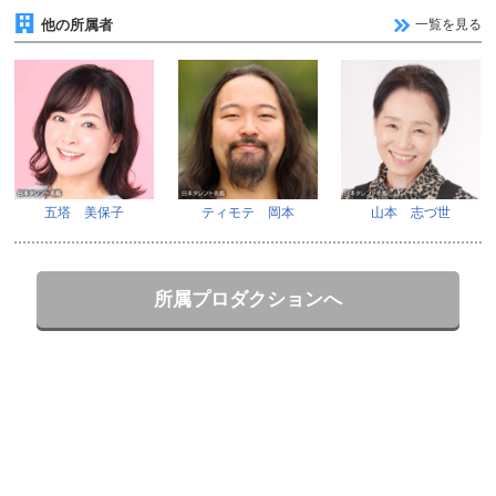
他の所属者
一覧を見る
五塔 美保子
ティモテ 岡本
山本 志づ世
所属プロダクションへ