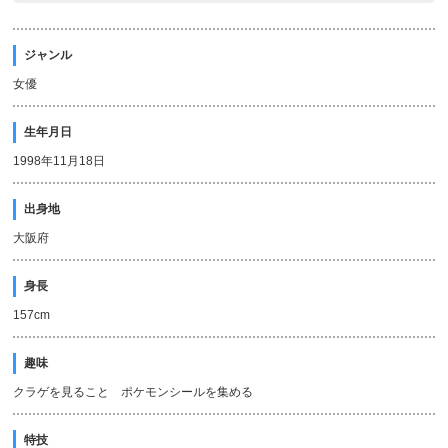
ジャンル
女優
生年月日
1998年11月18日
出身地
大阪府
身長
157cm
趣味
クラゲを見ること ポケモンシールを集める
特技