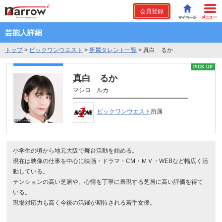
会員登録
芸能人詳細
トップ
>
ビックワンウエスト
>
所属タレント一覧
>
真白 るか
PICK UP
真白 るか
マシロ ルカ
ビックワンウエスト
所属
小学生の頃から地元大阪で舞台活動を始める。
現在は映像の仕事を中心に映画・ドラマ・CM・ＭＶ・WEBなど幅広く活
動している。
テンションの高い芝居や、心情を丁寧に表現する芝居に高い評価を得て
いる。
現場対応力も高く今後の活躍が期待される若手女優。